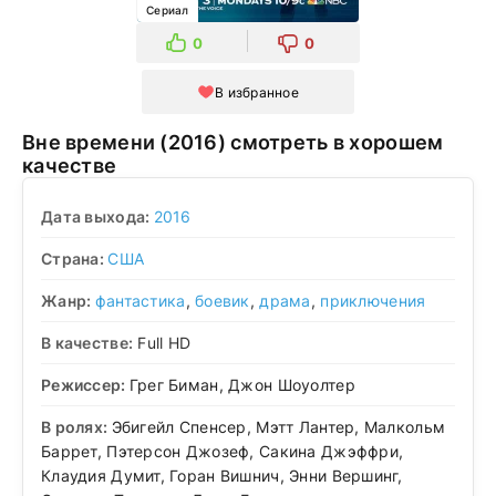
Сериал
0
0
В избранное
Вне времени (2016) смотреть в хорошем
качестве
Дата выхода:
2016
Страна:
США
Жанр:
фантастика
,
боевик
,
драма
,
приключения
В качестве:
Full HD
Режиссер:
Грег Биман, Джон Шоуолтер
В ролях:
Эбигейл Спенсер, Мэтт Лантер, Малкольм
Баррет, Пэтерсон Джозеф, Сакина Джэффри,
Клаудия Думит, Горан Вишнич, Энни Вершинг,