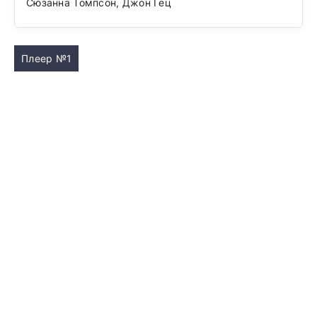
Сюзанна Томпсон, Джон Гец
Плеер №1