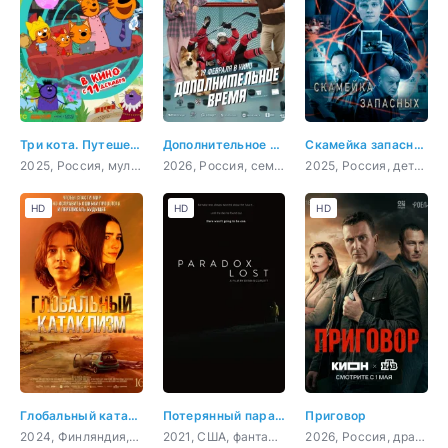
Три кота. Путешествие во времени
Дополнительное время
Скамейка запасных
2025, Россия, мультфильм, детский
2026, Россия, семейный, приключения, спорт, фантастика
2025, Россия, детектив
HD
HD
HD
Глобальный катаклизм
Потерянный парадокс
Приговор
2024, Финляндия, драма
2021, США, фантастика, комедия
2026, Россия, драма, криминал, триллер