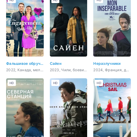
HD
HD
HD
Фальшивое обручение
Сайен
Неразлучники
2022, Канада, мелодрама, комедия
2023, Чили, боевик, триллер
2024, Франция, драма
HD
HD
HD