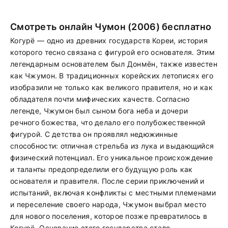
Смотреть онлайн Чумон (2006) бесплатно
Когурё — одно из древних государств Кореи, история
которого тесно связана с фигурой его основателя. Этим
легендарным основателем был Донмён, также известен
как Чжумон. В традиционных корейских летописях его
изобразили не только как великого правителя, но и как
обладателя почти мифических качеств. Согласно
легенде, Чжумон был сыном бога неба и дочери
речного божества, что делало его полубожественной
фигурой. С детства он проявлял недюжинные
способности: отличная стрельба из лука и выдающийся
физический потенциал. Его уникальное происхождение
и таланты предопределили его будущую роль как
основателя и правителя. После серии приключений и
испытаний, включая конфликты с местными племенами
и переселение своего народа, Чжумон выбрал место
для нового поселения, которое позже превратилось в
Когурё. Основание этого государства стало