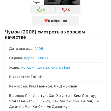
Сериал
0
0
В избранное
Чумон (2006) смотреть в хорошем
качестве
Дата выхода:
2006
Страна:
Корея Южная
Жанр:
история
,
драма
,
биография
В качестве:
Full HD
Режиссер:
Ким Гын-хон, Ли Джу-хван
В ролях:
Сон Иль-гук, Хан Хе-джин, Ким Сын-су,
Чон Гван-нёль, О Ён-су, Кён Ми-ри, Чин Хи-гён, Ли
Джэ-ён, Чон Хо-бин, Ан Джон-хун