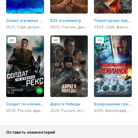
Самая огромная акула-бык
823-й километр
Планетарное землетрясение
2021, США, документальный
2023, Россия, драма, военный, история
2024, США, фантастика, приключения
HD
HD
HD
Солдат по кличке Рекс
Дороги Победы
Возвращение гремлинов
2025, Россия, драма, военный
2025, Россия, история
2025, Финляндия, ужасы, фэнтези, боевик, комедия
Оставить комментарий