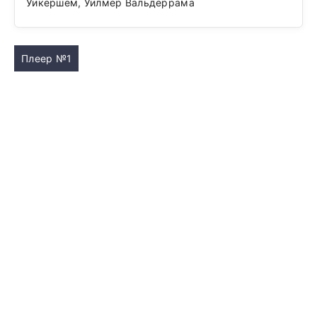
Уикершем, Уилмер Вальдеррама
Плеер №1