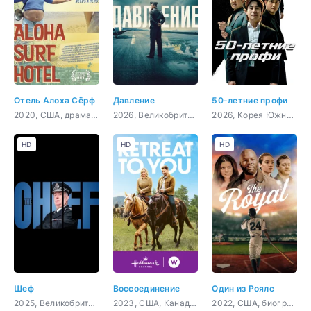
Отель Алоха Сёрф
Давление
50-летние профи
2020, США, драма, комедия
2026, Великобритания, Франция, США, триллер, драма, военный, история
2026, Корея Южная, комедия, боевик, криминал
HD
HD
HD
Шеф
Воссоединение
Один из Роялс
2025, Великобритания, комедия
2023, США, Канада, мелодрама, комедия
2022, США, биография, спорт