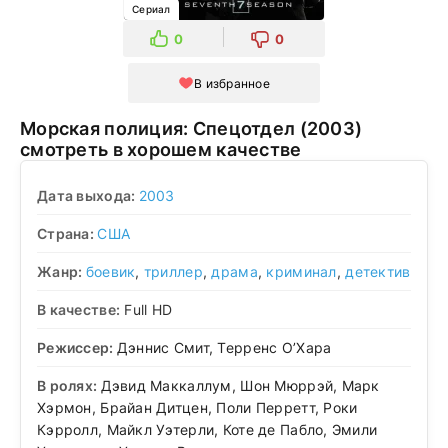
Сериал
0
0
В избранное
Морская полиция: Спецотдел (2003)
смотреть в хорошем качестве
Дата выхода:
2003
Страна:
США
Жанр:
боевик
,
триллер
,
драма
,
криминал
,
детектив
В качестве:
Full HD
Режиссер:
Дэннис Смит, Терренс О’Хара
В ролях:
Дэвид Маккаллум, Шон Мюррэй, Марк
Хэрмон, Брайан Дитцен, Поли Перретт, Роки
Кэрролл, Майкл Уэтерли, Коте де Пабло, Эмили