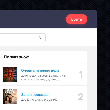
Войти
Популярное:
Очень странные дела
2016, США, ужасы, фантастика,
фэнтези, триллер, драма,
детектив
Закон природы
2026, Турция, мелодрама