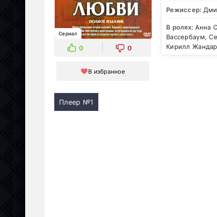
Режиссер:
Дми
В ролях:
Анна 
Сериал
Вассербаум, Се
Кирилл Жандар
0
0
В избранное
Плеер №1