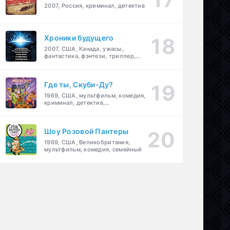
2007, Россия, криминал, детектив
Хроники будущего
2007, США, Канада, ужасы,
фантастика, фэнтези, триллер,
драма, детектив
Где ты, Скуби-Ду?
1969, США, мультфильм, комедия,
криминал, детектив,
приключения, семейный
Шоу Розовой Пантеры
1969, США, Великобритания,
мультфильм, комедия, семейный