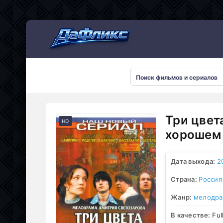
Мультсериалы
Три цвет
HD
хорошем 
Дата выхода:
2
Страна:
Россия
Жанр:
мелодр
В качестве:
Ful