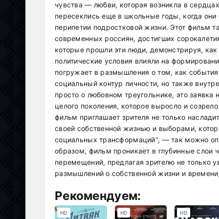
чувства — любви, которая возникла в сердца
пересеклись еще в школьные годы, когда они
перипетии подростковой жизни. Этот фильм т
современных россиян, достигших сорокалетия
которые прошли эти люди, демонстрируя, ка
политические условия влияли на формирован
погружает в размышления о том, как события
социальный контур личности, но также внутр
просто о любовном треугольнике, это заявка 
целого поколения, которое выросло и созрел
фильм приглашает зрителя не только насладит
своей собственной жизнью и выборами, котор
социальных трансформаций", — так можно оп
образом, фильм проникает в глубинные слои 
перемещений, предлагая зрителю не только у
размышлений о собственной жизни и времени
Рекомендуем:
HD
HD
HD