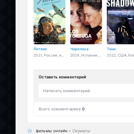
Литвяк
Черепаха
Тени
2021, Россия, военный, история, биография
2024, Испания, Чили, драма
Оставить комментарий
Написать комментарий
Всего комментариев
0
фильмы онлайн
» Сериалы