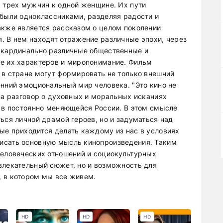
х трех мужчин к одной женщине. Их пути
 были одноклассниками, разделяя радости и
акже является рассказом о целом поколении
. В нем находят отражение различные эпохи, через
к кардинально различные общественные и
ие их характеров и миропонимание. Фильм
 в стране могут формировать не только внешний
енний эмоциональный мир человека. "Это кино не
на разговор о духовных и моральных исканиях
о в постоянно меняющейся России. В этом смысле
ься личной драмой героев, но и задуматься над
ые приходится делать каждому из нас в условиях
исать основную мысль кинопроизведения. Таким
человеческих отношений и социокультурных
влекательный сюжет, но и возможность для
, в котором мы все живем.
HD
HD
HD