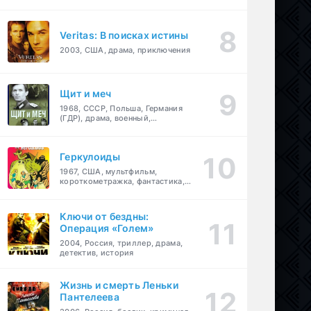
Veritas: В поисках истины
2003, США, драма, приключения
Щит и меч
1968, СССР, Польша, Германия
(ГДР), драма, военный,
приключения
Геркулоиды
1967, США, мультфильм,
короткометражка, фантастика,
приключения
Ключи от бездны:
Операция «Голем»
2004, Россия, триллер, драма,
детектив, история
Жизнь и смерть Леньки
Пантелеева