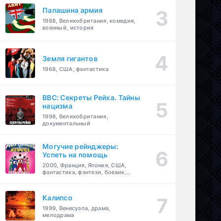
Папашина армия
1968, Великобритания, комедия,
военный, история
Земля гигантов
1968, США, фантастика
BBC: Секреты Рейха. Тайны
нацизма
1998, Великобритания,
документальный
Могучие рейнджеры:
Успеть на помощь
2000, Франция, Япония, США,
фантастика, фэнтези, боевик,
драма, приключения, семейный
Калипсо
1999, Венесуэла, драма,
мелодрама