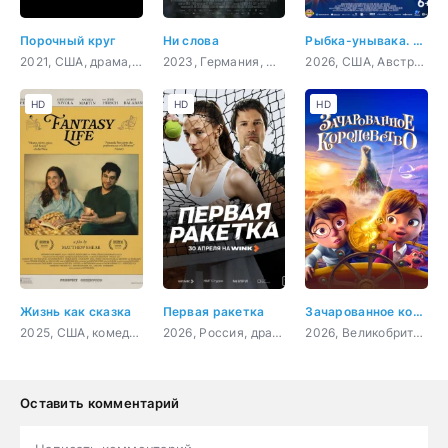
Порочный круг
Ни слова
Рыбка-унывака. Подводное приключение
2021, США, драма, криминал
2023, Германия, Словения, Франция, драма
2026, США, Австралия, мультфильм, фэнтези, комедия, приключения, семейный
HD
HD
HD
Жизнь как сказка
Первая ракетка
Зачарованное королевство
2025, США, комедия
2026, Россия, драма, спорт
2026, Великобритания, США, Индия, мультфильм, фэнтези, семейный
Оставить комментарий