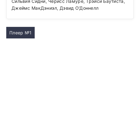
Сильвия Сидни, Черисс Ламуре, Трэйси Баутиста,
Джеймс МакДэниэл, Дэвид О’Доннелл
Плеер №1