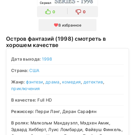
Сериал
0
0
В избранное
Остров фантазий (1998) смотреть в
хорошем качестве
Дата выхода:
1998
Страна:
США
Жанр:
фэнтези
,
драма
,
комедия
,
детектив
,
приключения
В качестве:
Full HD
Режиссер:
Перри Лэнг, Деран Сарафян
В ролях:
Малкольм Макдауэлл, Мэдхен Амик,
Эдвард Хибберт, Луис Ломбарди, Файвуш Финкель,