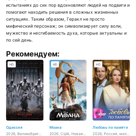
испытаниях до сих пор вдохновляют людей на подвиги и
помогают находить решения в сложных жизненных
ситуациях. Таким образом, Геракл не просто
мифический персонаж; он символизирует силу воли,
мужество и несгибаемость духа, которые актуальны и
по сей день.
Рекомендуем:
HD
HD
HD
Одиссея
Моана
Любовь по памяти
2026, Великобритания, США, фэнтези, боевик, приключения
2026, США, Новая Зеландия, Канада, Венгрия, фэнтези, комедия, приключения, семейный
2026, Россия, мелодрама