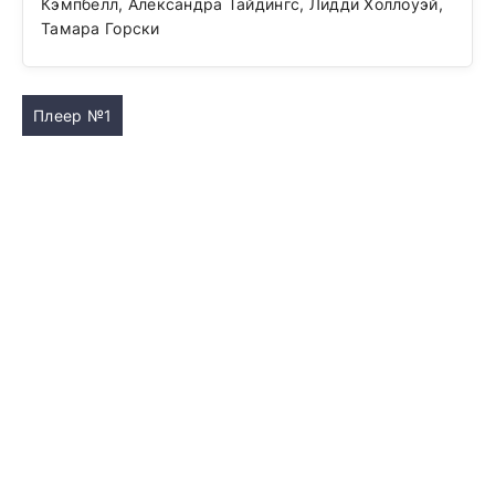
Кэмпбелл, Александра Тайдингс, Лидди Холлоуэй,
Тамара Горски
Плеер №1