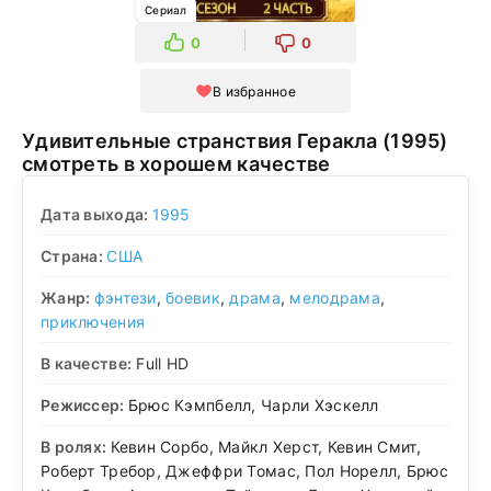
Сериал
0
0
В избранное
Удивительные странствия Геракла (1995)
смотреть в хорошем качестве
Дата выхода:
1995
Страна:
США
Жанр:
фэнтези
,
боевик
,
драма
,
мелодрама
,
приключения
В качестве:
Full HD
Режиссер:
Брюс Кэмпбелл, Чарли Хэскелл
В ролях:
Кевин Сорбо, Майкл Херст, Кевин Смит,
Роберт Требор, Джеффри Томас, Пол Норелл, Брюс