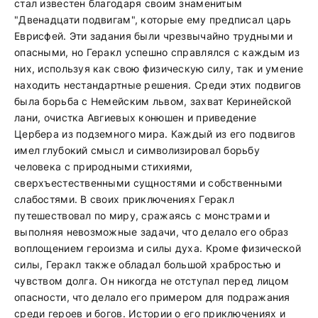
стал известен благодаря своим знаменитым
"Двенадцати подвигам", которые ему предписал царь
Еврисфей. Эти задания были чрезвычайно трудными и
опасными, но Геракл успешно справлялся с каждым из
них, используя как свою физическую силу, так и умение
находить нестандартные решения. Среди этих подвигов
была борьба с Немейским львом, захват Керинейской
лани, очистка Авгиевых конюшен и приведение
Цербера из подземного мира. Каждый из его подвигов
имел глубокий смысл и символизировал борьбу
человека с природными стихиями,
сверхъестественными сущностями и собственными
слабостями. В своих приключениях Геракл
путешествовал по миру, сражаясь с монстрами и
выполняя невозможные задачи, что делало его образ
воплощением героизма и силы духа. Кроме физической
силы, Геракл также обладал большой храбростью и
чувством долга. Он никогда не отступал перед лицом
опасности, что делало его примером для подражания
среди героев и богов. Истории о его приключениях и