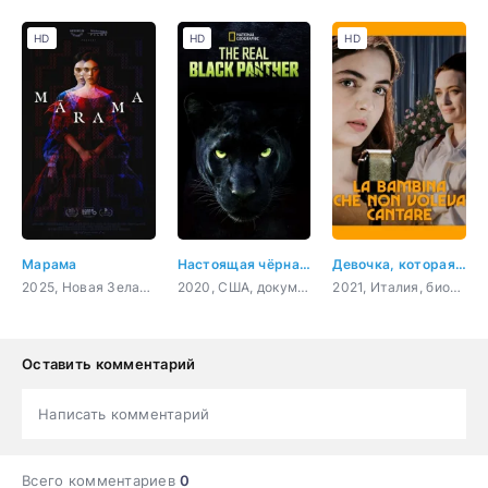
HD
HD
HD
Марама
Настоящая чёрная пантера
Девочка, которая не хотела петь
2025, Новая Зеландия, Великобритания, драма, фэнтези
2020, США, документальный, короткометражка
2021, Италия, биография
Оставить комментарий
Написать комментарий
Всего комментариев
0