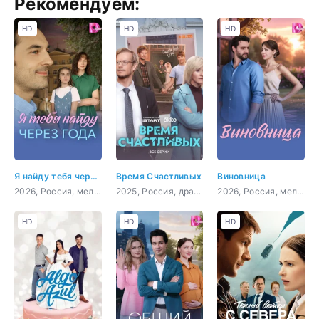
Рекомендуем:
HD
HD
HD
Я найду тебя через года
Время Счастливых
Виновница
2026, Россия, мелодрама
2025, Россия, драма, комедия
2026, Россия, мелодрама
HD
HD
HD