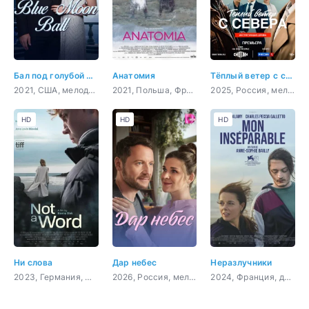
Бал под голубой луной
Анатомия
Тёплый ветер с севера
2021, США, мелодрама
2021, Польша, Франция,
2025, Россия, мелодрама
HD
HD
HD
Ни слова
Дар небес
Неразлучники
2023, Германия, Словения, Франция, драма
2026, Россия, мелодрама
2024, Франция, драма