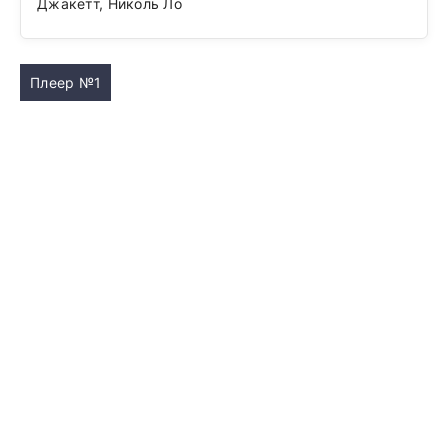
Джакетт, Николь Ло
Плеер №1