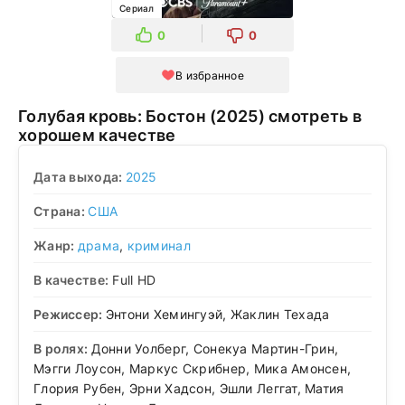
Сериал
0
0
В избранное
Голубая кровь: Бостон (2025) смотреть в
хорошем качестве
Дата выхода:
2025
Страна:
США
Жанр:
драма
,
криминал
В качестве:
Full HD
Режиссер:
Энтони Хемингуэй, Жаклин Техада
В ролях:
Донни Уолберг, Сонекуа Мартин-Грин,
Мэгги Лоусон, Маркус Скрибнер, Мика Амонсен,
Глория Рубен, Эрни Хадсон, Эшли Леггат, Матия