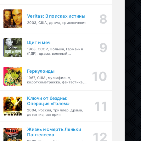
Veritas: В поисках истины
2003, США, драма, приключения
Щит и меч
1968, СССР, Польша, Германия
(ГДР), драма, военный,
приключения
Геркулоиды
1967, США, мультфильм,
короткометражка, фантастика,
приключения
Ключи от бездны:
Операция «Голем»
2004, Россия, триллер, драма,
детектив, история
Жизнь и смерть Леньки
Пантелеева