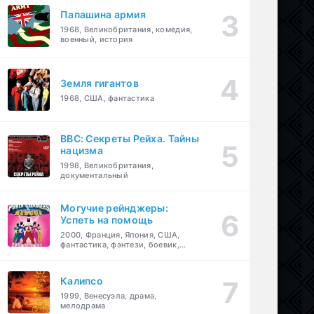
Папашина армия
1968, Великобритания, комедия,
военный, история
Земля гигантов
1968, США, фантастика
BBC: Секреты Рейха. Тайны
нацизма
1998, Великобритания,
документальный
Могучие рейнджеры:
Успеть на помощь
2000, Франция, Япония, США,
фантастика, фэнтези, боевик,
драма, приключения, семейный
Калипсо
1999, Венесуэла, драма,
мелодрама