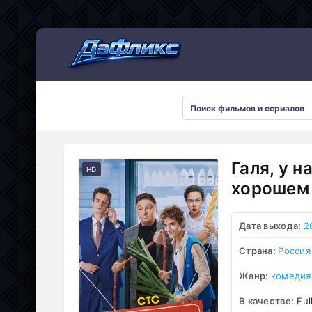
Мультсериалы
Галя, у н
HD
хорошем 
Дата выхода:
2
Страна:
Россия
Жанр:
комедия
В качестве:
Ful