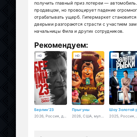
получить главный приз лотереи — автомобиль.
продавцом, но провоцирует падение огромно
отрабатывать ущерб. Гипермаркет становится
дверьми разгораются страсти с участием зам
начальницы Фила и других сотрудников.
Рекомендуем:
HD
HD
HD
Берлин'23
Прыгуны
2026, Россия, детектив
2026, США, мультфильм, фантастика, комедия, приключения, семейный
2025, 