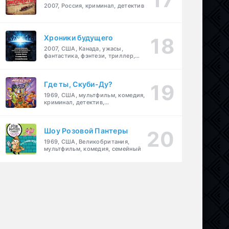
2007, Россия, криминал, детектив
Хроники будущего
2007, США, Канада, ужасы,
фантастика, фэнтези, триллер,
драма, детектив
Где ты, Скуби-Ду?
1969, США, мультфильм, комедия,
криминал, детектив,
приключения, семейный
Шоу Розовой Пантеры
1969, США, Великобритания,
мультфильм, комедия, семейный