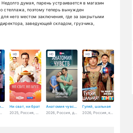
 Недолго думая, парень устраивается в магазин
го стеллажа, поэтому теперь вынужден
 для него местом заключения, где за закрытыми
директора, заведующей складом, грузчика,
HD
HD
HD
Шоу Золотой рыбки
Ни сват, ни брат
Анатомия чувств
Гуляй, шальная
Россия, мелодрама
2025, Россия, мелодрама
2026, Россия, драма
2026, Россия, комедия