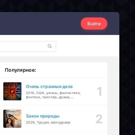
Войти
Популярное:
Очень странные дела
2016, США, ужасы, фантастика,
фэнтези, триллер, драма,
детектив
Закон природы
2026, Турция, мелодрама