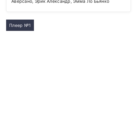
Аверсано, Эрик Александр, Эмма Ло Бьянко
Плеер №1