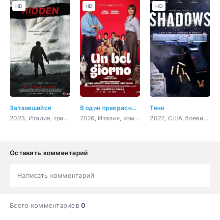
HD
HD
HD
Затаившийся
В один прекрасный день
Тени
2023, Италия, триллер, драма, криминал
2026, Италия, комедия
2022, США, боевик, криминал
Оставить комментарий
Написать комментарий
Всего комментариев
0