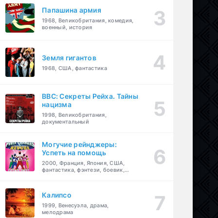
Папашина армия
1968, Великобритания, комедия,
военный, история
Земля гигантов
1968, США, фантастика
BBC: Секреты Рейха. Тайны
нацизма
1998, Великобритания,
документальный
Могучие рейнджеры:
Успеть на помощь
2000, Франция, Япония, США,
фантастика, фэнтези, боевик,
драма, приключения, семейный
Калипсо
1999, Венесуэла, драма,
мелодрама