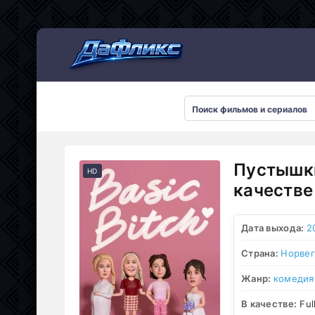
Мультсериалы
Пустышки
HD
качестве
Дата выхода:
2
Страна:
Норвег
Жанр:
комедия
В качестве:
Ful