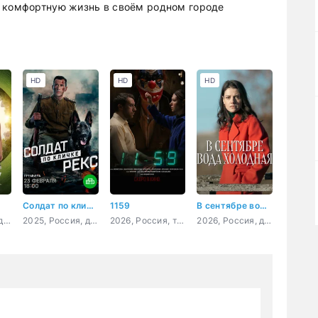
и комфортную жизнь в своём родном городе
HD
HD
HD
е
Солдат по кличке Рекс
1159
В сентябре вода холодная
2025, Турция, драма
2025, Россия, драма, военный
2026, Россия, триллер, детектив, криминал
2026, Россия, детектив, криминал