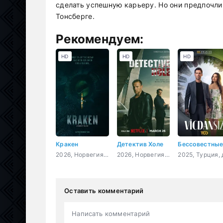
сделать успешную карьеру. Но они предпочл
Тонсберге.
Рекомендуем:
HD
HD
HD
Кракен
Детектив Холе
Бессовестны
2026, Норвегия, боевик, фантастика
2026, Норвегия, США, детектив, криминал, триллер
Оставить комментарий
Написать комментарий