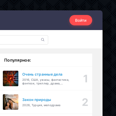
Войти
Популярное:
Очень странные дела
2016, США, ужасы, фантастика,
фэнтези, триллер, драма,
детектив
Закон природы
2026, Турция, мелодрама