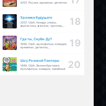
2007, Россия, криминал, детектив
Хроники будущего
2007, США, Канада, ужасы,
фантастика, фэнтези, триллер,
драма, детектив
Где ты, Скуби-Ду?
1969, США, мультфильм, комедия,
криминал, детектив,
приключения, семейный
Шоу Розовой Пантеры
1969, США, Великобритания,
мультфильм, комедия, семейный