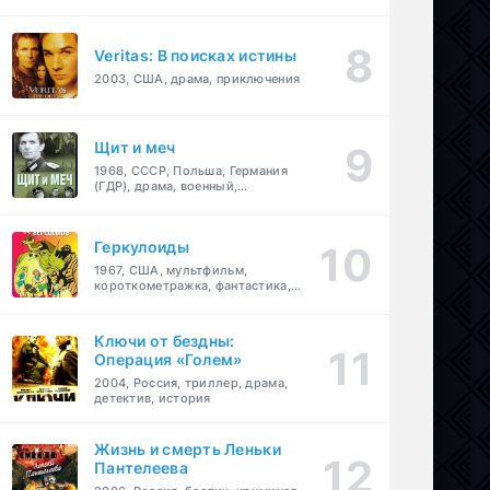
Veritas: В поисках истины
2003, США, драма, приключения
Щит и меч
1968, СССР, Польша, Германия
(ГДР), драма, военный,
приключения
Геркулоиды
1967, США, мультфильм,
короткометражка, фантастика,
приключения
Ключи от бездны:
Операция «Голем»
2004, Россия, триллер, драма,
детектив, история
Жизнь и смерть Леньки
Пантелеева