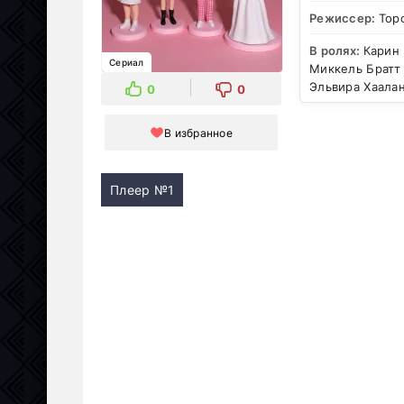
Режиссер:
Тор
В ролях:
Карин 
Сериал
Миккель Братт С
Эльвира Хаалан
0
0
В избранное
Плеер №1