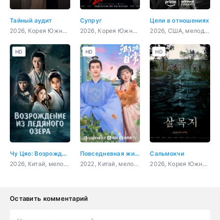
Тайный аудит
Супруг
Цели в отношениях
2026, Корея Южная, мелодрама, комедия
2026, Корея Южная, триллер, детектив
2026, США, мелодрама, комедия
HD
HD
HD
Чу Цяо: Возрождение из Ледяного озера
Повседневная жизнь в Синьчуане
Сальмокчи
2026, Китай, мелодрама
2022, Китай, мелодрама, комедия
2026, Корея Южная, ужасы
Оставить комментарий