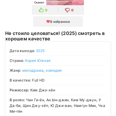
Сериал
0
0
В избранное
Не стоило целоваться! (2025) смотреть в
хорошем качестве
Дата выхода:
2025
Страна:
Корея Южная
Жанр:
мелодрама
,
комедия
В качестве:
Full HD
Режиссер:
Ким Джэ-хён
В ролях:
Чан Ги-ён, Ан Ын-джин, Ким Му-джун, У
Да-би, Щин Джу-хёп, Ю Джи-ван, Намгун Мин, Чха
Ми-гён