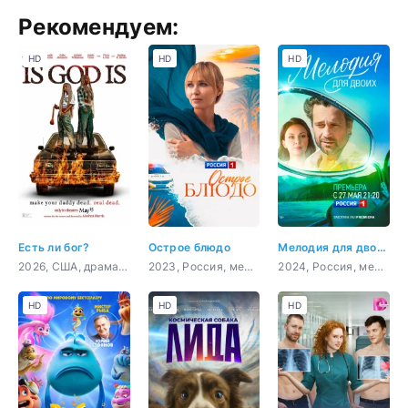
Рекомендуем:
HD
HD
HD
Есть ли бог?
Острое блюдо
Мелодия для двоих
2026, США, драма, детектив
2023, Россия, мелодрама
2024, Россия, мелодрама
HD
HD
HD