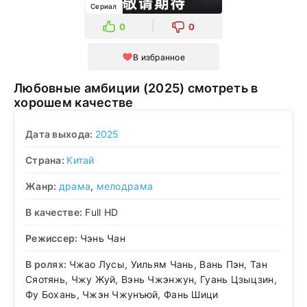
Сериал
0
0
В избранное
Любовные амбиции (2025) смотреть в
хорошем качестве
Дата выхода:
2025
Страна:
Китай
Жанр:
драма
,
мелодрама
В качестве:
Full HD
Режиссер:
Чэнь Чан
В ролях:
Чжао Лусы, Уильям Чань, Вань Пэн, Тан
Сяотянь, Чжу Жуй, Вэнь Чжэнжун, Гуань Цзыцзин,
Фу Бохань, Чжэн Чжунъюй, Фань Шици