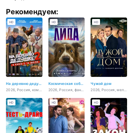
Рекомендуем:
HD
HD
HD
На деревню дедушке 2
Космическая собака Лида
Чужой дом
2026, Россия, комедия, семейный
2026, Россия, фантастика
2026, Россия, мелодрама
HD
HD
HD