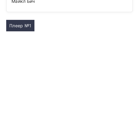
Майкл Бич
Плеер №1