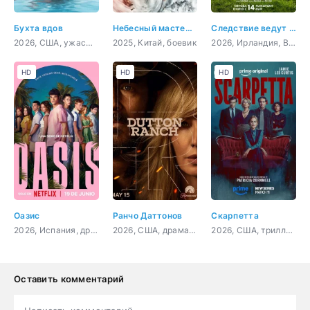
Бухта вдов
Небесный мастер: Загробный мир
Следствие ведут овечки
2026, США, ужасы, драма, комедия
2025, Китай, боевик
2026, Ирландия, Великобритания, США, детектив, комедия, фэнтези
HD
HD
HD
Оазис
Ранчо Даттонов
Скарпетта
2026, Испания, драма, криминал, детектив
2026, США, драма, вестерн
2026, США, триллер, драма, криминал, детектив
Оставить комментарий