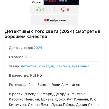
Сериал
0
0
В избранное
Детективы с того света (2024) смотреть в
хорошем качестве
Дата выхода:
2024
Страна:
США
Жанр:
детектив
,
комедия
,
фэнтези
,
криминал
В качестве:
Full HD
Режиссер:
Глен Винтер, Энди Армаганян
В ролях:
Джейден Реври, Джордж Рекстрю,
Кассиус Нельсон, Бриана Куоко, Рут Коннелл, Юю
Китамура, Дженн Лион, Лукас Гейдж, Дэвид Яконо,