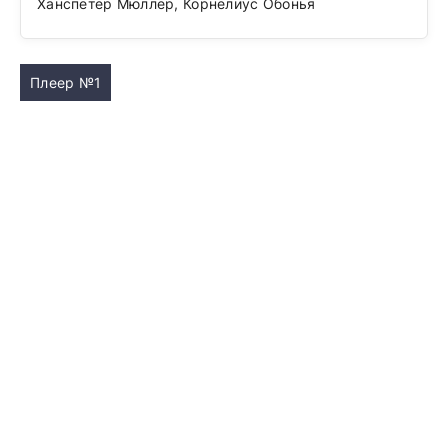
Ханспетер Мюллер, Корнелиус Обонья
Плеер №1