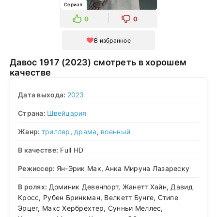
Сериал
0
0
В избранное
Давос 1917 (2023) смотреть в хорошем
качестве
Дата выхода:
2023
Страна:
Швейцария
Жанр:
триллер
,
драма
,
военный
В качестве:
Full HD
Режиссер:
Ян-Эрик Мак, Анка Мируна Лазареску
В ролях:
Доминик Девенпорт, Жанетт Хайн, Давид
Кросс, Рубен Бринкман, Велкетт Бунге, Стипе
Эрцег, Макс Хербрехтер, Сунньи Меллес,