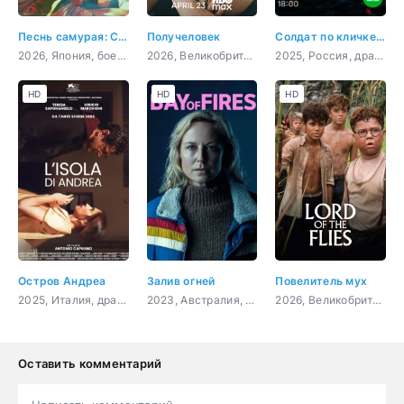
Песнь самурая: Судьбоносная битва в Киото
Получеловек
Солдат по кличке Рекс
2026, Япония, боевик, драма
2026, Великобритания, США, драма
2025, Россия, драма, военный
HD
HD
HD
Остров Андреа
Залив огней
Повелитель мух
2025, Италия, драма
2023, Австралия, драма, комедия, криминал
2026, Великобритания, триллер, драма
Оставить комментарий