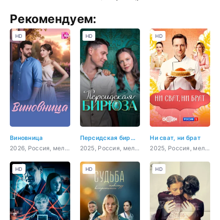
Рекомендуем:
HD
HD
HD
Виновница
Персидская бирюза
Ни сват, ни брат
2026, Россия, мелодрама
2025, Россия, мелодрама, криминал
2025, Россия, мелодрама
HD
HD
HD