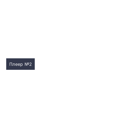
Плеер №2