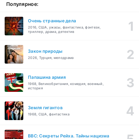
Популярное:
Очень странные дела
2016, США, ужасы, фантастика, фэнтези,
триллер, драма, детектив
Закон природы
2026, Турция, мелодрама
Папашина армия
1968, Великобритания, комедия, военный,
история
Земля гигантов
1968, США, фантастика
BBC: Секреты Рейха. Тайны нацизма