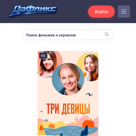
Войти
HD