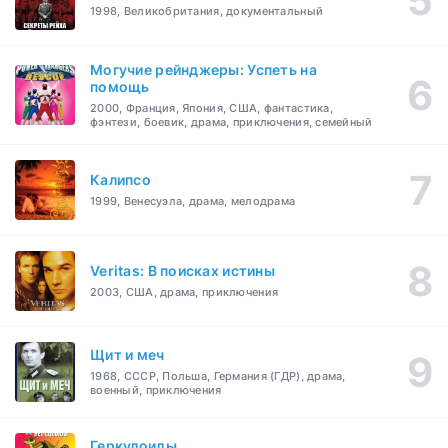
1998, Великобритания, документальный
Могучие рейнджеры: Успеть на
помощь
2000, Франция, Япония, США, фантастика,
фэнтези, боевик, драма, приключения, семейный
Калипсо
1999, Венесуэла, драма, мелодрама
Veritas: В поисках истины
2003, США, драма, приключения
Щит и меч
1968, СССР, Польша, Германия (ГДР), драма,
военный, приключения
Геркулоиды