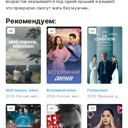
возрастов оказываются под одной крышей и решают,
что прекрасно смогут жить без мужчин…
Рекомендуем:
HD
HD
HD
Мой парень, манекен
Вспоминай меня
Положение
2025, Россия, мелодрама, фэнтези
2026, Россия, мелодрама
2025, Франция, драма
HD
HD
HD