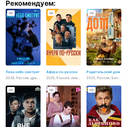
Рекомендуем:
HD
HD
HD
Пока небо смотрит
Афера по-русски
Родительский дом
2026, Россия, драма
2025, Россия, комедия, криминал, приключения
2025, Россия, Беларусь, комедия, семейный
HD
HD
HD