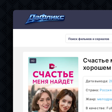
Мультсериалы
Счастье 
HD
хорошем 
Дата выхода:
2
Страна:
Россия
Жанр:
мелодр
В качестве:
Ful