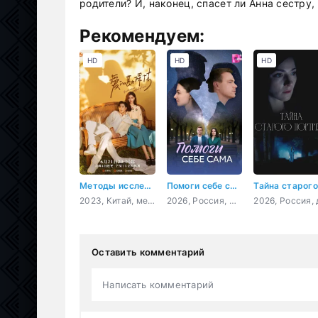
родители? И, наконец, спасет ли Анна сестру
Рекомендуем:
HD
HD
HD
Методы исследования любви
Помоги себе сама
2023, Китай, мелодрама, комедия, детектив
2026, Россия, мелодрама
Оставить комментарий
Написать комментарий