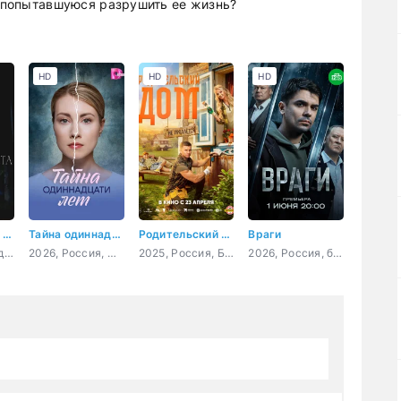
, попытавшуюся разрушить ее жизнь?
HD
HD
HD
Тайна старого портрета
Тайна одиннадцати лет
Родительский дом
Враги
2026, Россия, детектив, мелодрама, криминал
2026, Россия, мелодрама
2025, Россия, Беларусь, комедия, семейный
2026, Россия, боевик, криминал