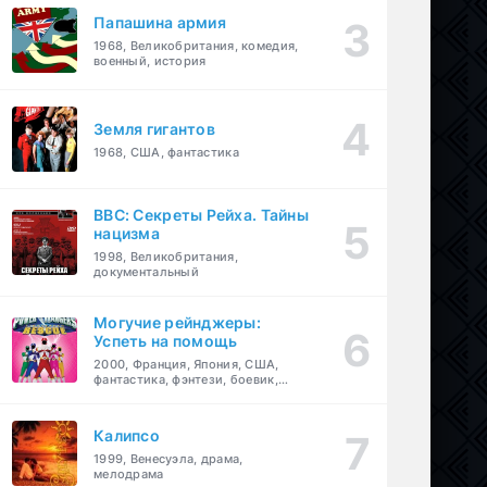
Папашина армия
1968, Великобритания, комедия,
военный, история
Земля гигантов
1968, США, фантастика
BBC: Секреты Рейха. Тайны
нацизма
1998, Великобритания,
документальный
Могучие рейнджеры:
Успеть на помощь
2000, Франция, Япония, США,
фантастика, фэнтези, боевик,
драма, приключения, семейный
Калипсо
1999, Венесуэла, драма,
мелодрама