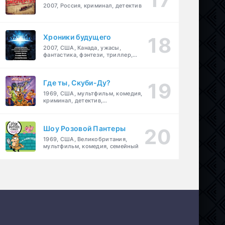
2007, Россия, криминал, детектив
Хроники будущего
2007, США, Канада, ужасы,
фантастика, фэнтези, триллер,
драма, детектив
Где ты, Скуби-Ду?
1969, США, мультфильм, комедия,
криминал, детектив,
приключения, семейный
Шоу Розовой Пантеры
1969, США, Великобритания,
мультфильм, комедия, семейный