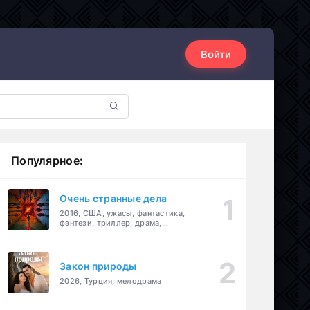
Войти
Популярное:
Очень странные дела
2016, США, ужасы, фантастика,
фэнтези, триллер, драма,
детектив
Закон природы
2026, Турция, мелодрама