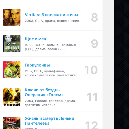
Veritas: В поисках истины
2003, США, драма, приключения
Щит и меч
1968, СССР, Польша, Германия
(ГДР), драма, военный,
приключения
Геркулоиды
1967, США, мультфильм,
короткометражка, фантастика,
приключения
Ключи от бездны:
Операция «Голем»
2004, Россия, триллер, драма,
детектив, история
Жизнь и смерть Леньки
Пантелеева