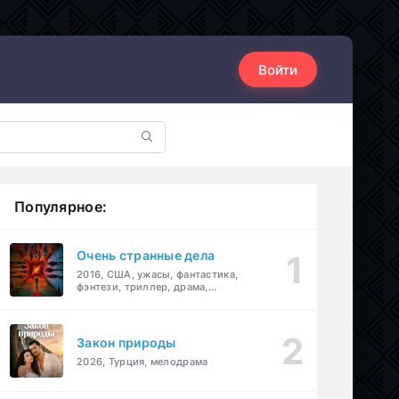
Войти
Популярное:
Очень странные дела
2016, США, ужасы, фантастика,
фэнтези, триллер, драма,
детектив
Закон природы
2026, Турция, мелодрама