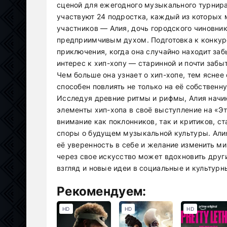
сценой для ежегодного музыкального турнира
участвуют 24 подростка, каждый из которых 
участников — Алия, дочь городского чиновни
предприимчивым духом. Подготовка к конкур
приключения, когда она случайно находит за
интерес к хип-хопу — старинной и почти забы
Чем больше она узнает о хип-хопе, тем яснее 
способен повлиять не только на её собственну
Исследуя древние ритмы и рифмы, Алия начин
элементы хип-хопа в своё выступление на «Э
внимание как поклонников, так и критиков, 
споры о будущем музыкальной культуры. Алия
её уверенность в себе и желание изменить ми
через свое искусство может вдохновить друг
взгляд и новые идеи в социальные и культур
Рекомендуем:
HD
HD
HD