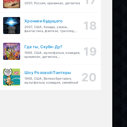
2007, Россия, криминал, детектив
Хроники будущего
2007, США, Канада, ужасы,
фантастика, фэнтези, триллер,
драма, детектив
Где ты, Скуби-Ду?
1969, США, мультфильм, комедия,
криминал, детектив,
приключения, семейный
Шоу Розовой Пантеры
1969, США, Великобритания,
мультфильм, комедия, семейный