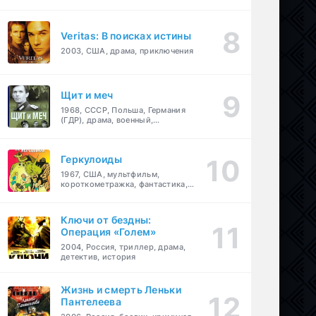
Veritas: В поисках истины
2003, США, драма, приключения
Щит и меч
1968, СССР, Польша, Германия
(ГДР), драма, военный,
приключения
Геркулоиды
1967, США, мультфильм,
короткометражка, фантастика,
приключения
Ключи от бездны:
Операция «Голем»
2004, Россия, триллер, драма,
детектив, история
Жизнь и смерть Леньки
Пантелеева