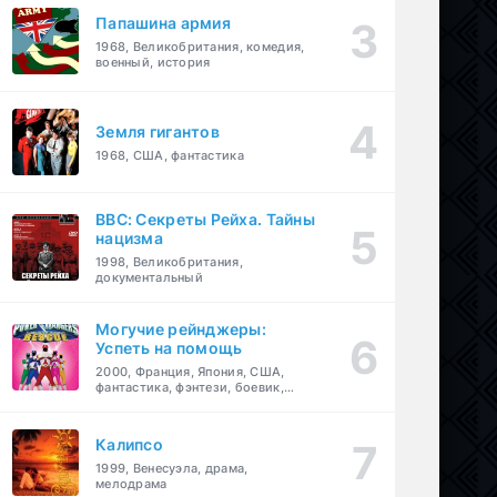
Папашина армия
1968, Великобритания, комедия,
военный, история
Земля гигантов
1968, США, фантастика
BBC: Секреты Рейха. Тайны
нацизма
1998, Великобритания,
документальный
Могучие рейнджеры:
Успеть на помощь
2000, Франция, Япония, США,
фантастика, фэнтези, боевик,
драма, приключения, семейный
Калипсо
1999, Венесуэла, драма,
мелодрама