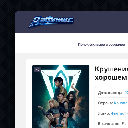
Мультсериалы
Крушение
HD
хорошем 
Дата выхода:
2
Страна:
Канада
Жанр:
фантаст
В качестве:
Ful