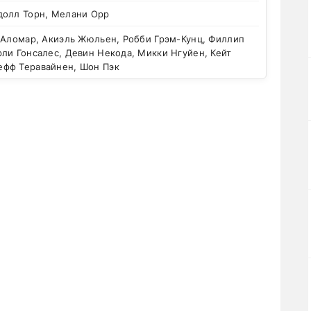
долл Торн, Мелани Орр
 Аломар, Акиэль Жюльен, Робби Грэм-Кунц, Филлип
ли Гонсалес, Девин Некода, Микки Нгуйен, Кейт
фф Теравайнен, Шон Пэк