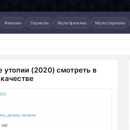
Фильмы
Сериалы
Мультфильмы
Мультсериалы
 утопии (2020) смотреть в
качестве
020
ика
,
драма
,
музыка
l HD