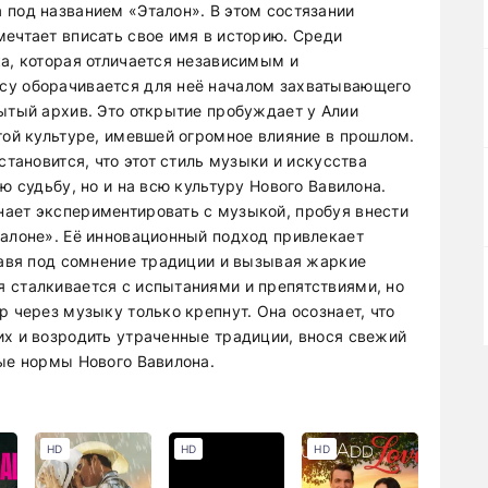
 под названием «Эталон». В этом состязании
мечтает вписать свое имя в историю. Среди
ка, которая отличается независимым и
су оборачивается для неё началом захватывающего
бытый архив. Это открытие пробуждает у Алии
той культуре, имевшей огромное влияние в прошлом.
становится, что этот стиль музыки и искусства
ю судьбу, но и на всю культуру Нового Вавилона.
ает экспериментировать с музыкой, пробуя внести
талоне». Её инновационный подход привлекает
ставя под сомнение традиции и вызывая жаркие
 сталкивается с испытаниями и препятствиями, но
р через музыку только крепнут. Она осознает, что
их и возродить утраченные традиции, внося свежий
ные нормы Нового Вавилона.
HD
HD
HD