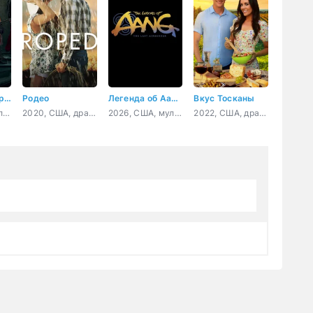
Смертельно прекрасна
Родео
Легенда об Аанге: Последний маг воздуха
Вкус Тосканы
2026, США, Великобритания, боевик, комедия, триллер
2020, США, драма, мелодрама
2026, США, мультфильм, фэнтези, боевик, детектив, приключения, семейный
2022, США, драма, мелодрама, комедия