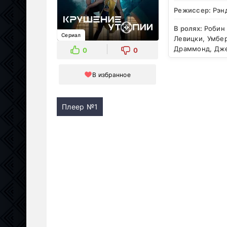
Режиссер:
Рэн
В ролях:
Робин
Сериал
Левицки, Умбер
Драммонд, Дже
0
0
В избранное
Плеер №1