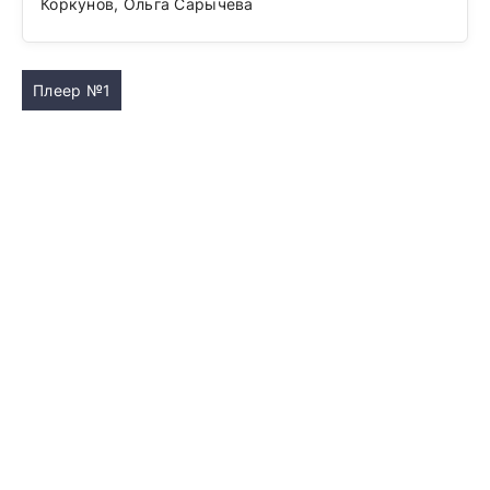
Коркунов, Ольга Сарычева
Плеер №1