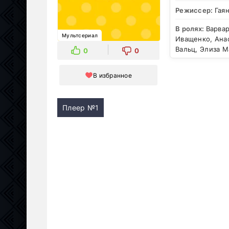
Режиссер:
Гая
В ролях:
Варвар
Мультсериал
Иващенко, Анас
Вальц, Элиза 
0
0
В избранное
Плеер №1