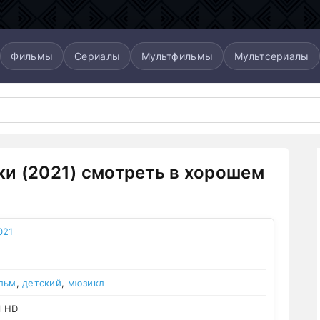
Фильмы
Сериалы
Мультфильмы
Мультсериалы
и (2021) смотреть в хорошем
021
льм
,
детский
,
мюзикл
l HD