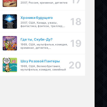
2007, Россия, криминал, детектив
Хроники будущего
2007, США, Канада, ужасы,
фантастика, фэнтези, триллер,
драма, детектив
Где ты, Скуби-Ду?
1969, США, мультфильм, комедия,
криминал, детектив,
приключения, семейный
Шоу Розовой Пантеры
1969, США, Великобритания,
мультфильм, комедия, семейный