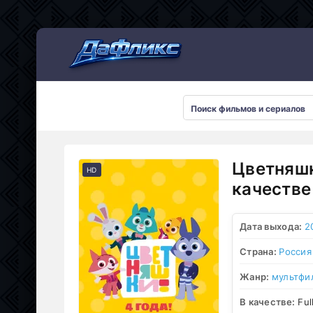
Мультсериалы
Цветняшк
HD
качестве
Дата выхода:
2
Страна:
Россия
Жанр:
мультфи
В качестве:
Ful