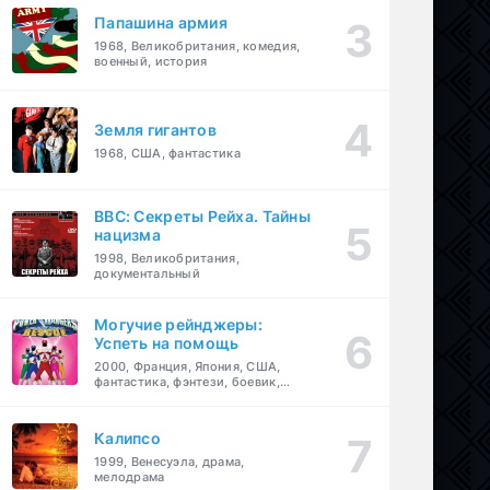
Папашина армия
1968, Великобритания, комедия,
военный, история
Земля гигантов
1968, США, фантастика
BBC: Секреты Рейха. Тайны
нацизма
1998, Великобритания,
документальный
Могучие рейнджеры:
Успеть на помощь
2000, Франция, Япония, США,
фантастика, фэнтези, боевик,
драма, приключения, семейный
Калипсо
1999, Венесуэла, драма,
мелодрама