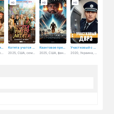
HD
HD
HD
Очень древняя Русь
Котята учатся летать
Квантовое превосходство
Участковый с ДВРЗ
2026, Россия, комедия
2025, США, семейный
2025, США, фантастика, боевик, приключения
2020, Украина, детектив, комедия