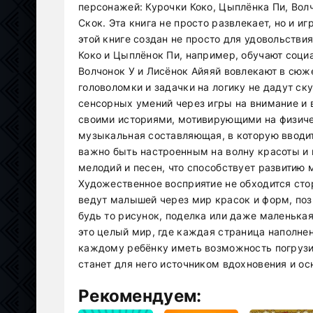
персонажей: Курочки Коко, Цыплёнка Пи, Волч
Скок. Эта книга не просто развлекает, но и и
этой книге создан не просто для удовольстви
Коко и Цыплёнок Пи, например, обучают соц
Волчонок У и Лисёнок Айяяй вовлекают в сюж
головоломки и задачки на логику не дадут ск
сенсорных умений через игры на внимание и 
своими историями, мотивирующими на физиче
музыкальная составляющая, в которую вводит
важно быть настроенным на волну красоты и 
мелодий и песен, что способствует развитию 
Художественное восприятие не обходится сто
ведут малышей через мир красок и форм, по
будь то рисунок, поделка или даже маленькая 
это целый мир, где каждая страница наполне
каждому ребёнку иметь возможность погрузит
станет для него источником вдохновения и ос
Рекомендуем: