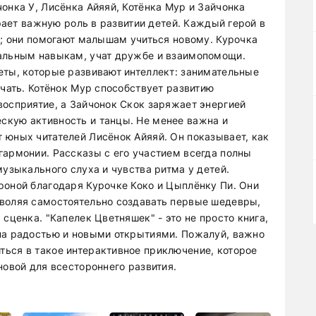
онка У, Лисёнка Айяяй, Котёнка Мур и Зайчонка
грает важную роль в развитии детей. Каждый герой в
я; они помогают малышам учиться новому. Курочка
иальным навыкам, учат дружбе и взаимопомощи.
еты, которые развивают интеллект: занимательные
учать. Котёнок Мур способствует развитию
восприятие, а Зайчонок Скок заряжает энергией
скую активность и танцы. Не менее важна и
 юных читателей Лисёнок Айяяй. Он показывает, как
гармонии. Рассказы с его участием всегда полны
музыкального слуха и чувства ритма у детей.
роной благодаря Курочке Коко и Цыплёнку Пи. Они
зволяя самостоятельно создавать первые шедевры,
сценка. "Капелек Цветняшек" - это не просто книга,
на радостью и новыми открытиями. Пожалуй, важно
ься в такое интерактивное приключение, которое
новой для всестороннего развития.