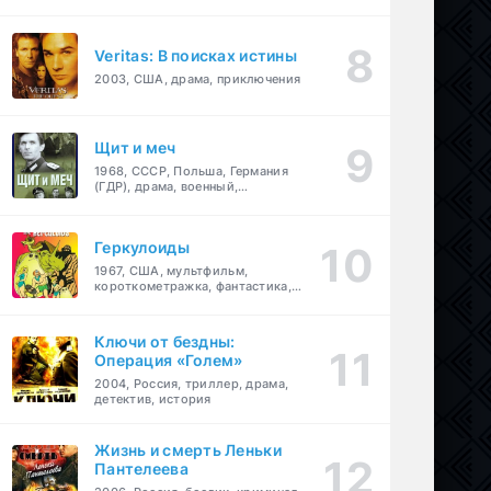
Veritas: В поисках истины
2003, США, драма, приключения
Щит и меч
1968, СССР, Польша, Германия
(ГДР), драма, военный,
приключения
Геркулоиды
1967, США, мультфильм,
короткометражка, фантастика,
приключения
Ключи от бездны:
Операция «Голем»
2004, Россия, триллер, драма,
детектив, история
Жизнь и смерть Леньки
Пантелеева