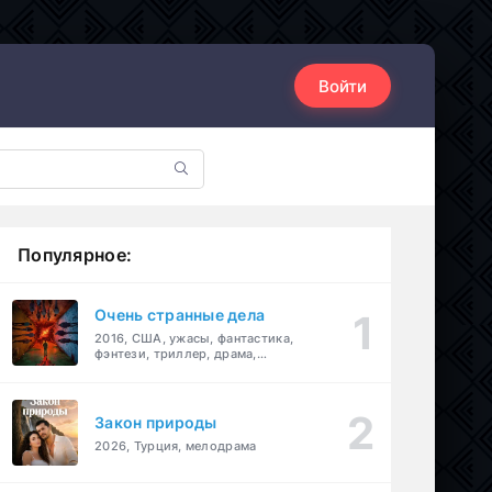
Войти
Популярное:
Очень странные дела
2016, США, ужасы, фантастика,
фэнтези, триллер, драма,
детектив
Закон природы
2026, Турция, мелодрама