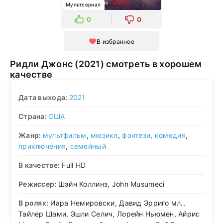
Мультсериал
0
0
В избранное
Ридли Джонс (2021) смотреть в хорошем
качестве
Дата выхода:
2021
Страна:
США
Жанр:
мультфильм
,
мюзикл
,
фэнтези
,
комедия
,
приключения
,
семейный
В качестве:
Full HD
Режиссер:
Шэйн Коллинз, John Musumeci
В ролях:
Иара Немировски, Давид Эрриго мл.,
Тайлер Шами, Эшли Селич, Лорейн Ньюмен, Айрис