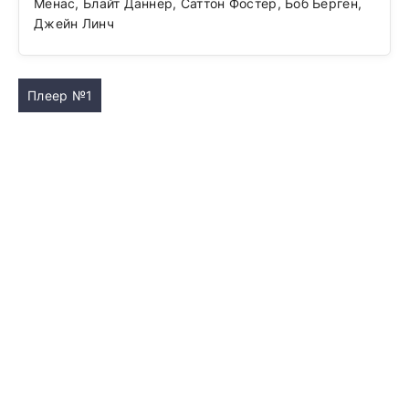
Менас, Блайт Даннер, Саттон Фостер, Боб Берген,
Джейн Линч
Плеер №1