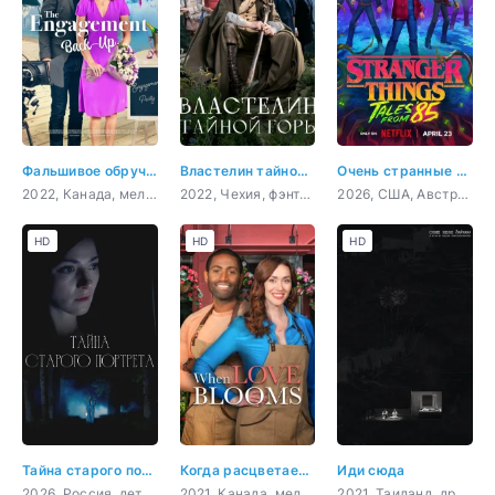
Фальшивое обручение
Властелин тайной горы
Очень странные дела: Истории из 85-го
2022, Канада, мелодрама, комедия
2022, Чехия, фэнтези, семейный
2026, США, Австралия, мультфильм, ужасы, фантастика, драма
HD
HD
HD
Тайна старого портрета
Когда расцветает любовь
Иди сюда
2026, Россия, детектив, мелодрама, криминал
2021, Канада, мелодрама, комедия
2021, Таиланд, драма