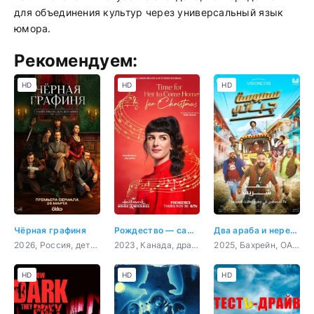
для объединения культур через универсальный язык
юмора.
Рекомендуем:
HD
HD
HD
Чёрная графиня
Рождество — самое время вернуться домой
Два араба и нереальный замес в Индии
2026, Россия, детектив, триллер
2023, Канада, драма, мелодрама
2025, Бахрейн, ОАЭ, комедия, приключения, криминал
HD
HD
HD