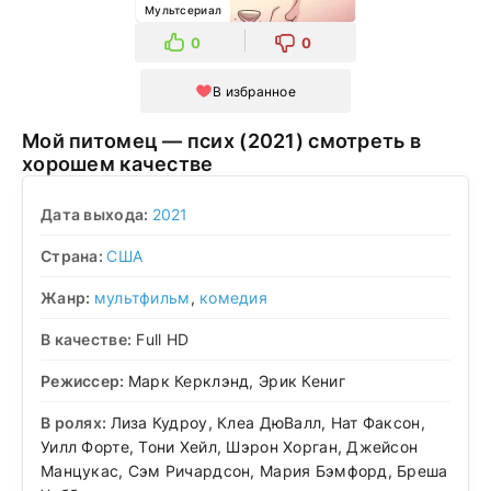
Мультсериал
0
0
В избранное
Мой питомец — псих (2021) смотреть в
хорошем качестве
Дата выхода:
2021
Страна:
США
Жанр:
мультфильм
,
комедия
В качестве:
Full HD
Режиссер:
Марк Керклэнд, Эрик Кениг
В ролях:
Лиза Кудроу, Клеа ДюВалл, Нат Факсон,
Уилл Форте, Тони Хейл, Шэрон Хорган, Джейсон
Манцукас, Сэм Ричардсон, Мария Бэмфорд, Бреша