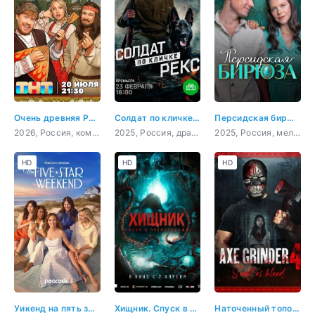
Очень древняя Русь
Солдат по кличке Рекс
Персидская бирюза
2026, Россия, комедия
2025, Россия, драма, военный
2025, Россия, мелодрама, криминал
HD
HD
HD
Уикенд на пять звёзд
Хищник. Спуск в преисподнюю
Наточенный топор 4: кровавые души