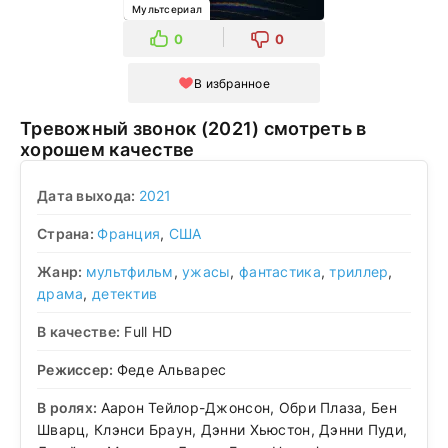
Мультсериал
0
0
В избранное
Тревожный звонок (2021) смотреть в
хорошем качестве
Дата выхода:
2021
Страна:
Франция
,
США
Жанр:
мультфильм
,
ужасы
,
фантастика
,
триллер
,
драма
,
детектив
В качестве:
Full HD
Режиссер:
Феде Альварес
В ролях:
Аарон Тейлор-Джонсон, Обри Плаза, Бен
Шварц, Клэнси Браун, Дэнни Хьюстон, Дэнни Пуди,