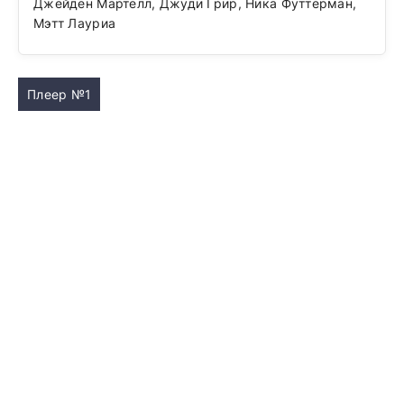
Джейден Мартелл, Джуди Грир, Ника Футтерман,
Мэтт Лауриа
Плеер №1