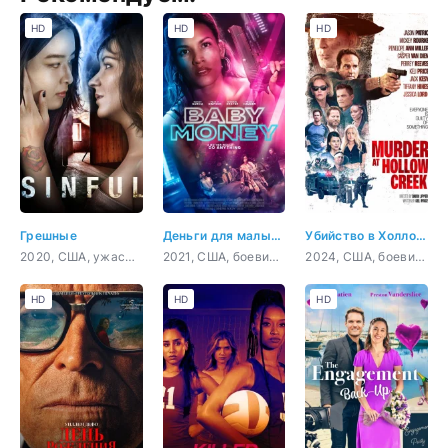
HD
HD
HD
Грешные
Деньги для малышки
Убийство в Холлоу Крик
2020, США, ужасы, триллер
2021, США, боевик, триллер
2024, США, боевик, триллер, комедия
HD
HD
HD