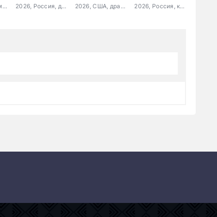
2021, Канада, мелодрама, комедия
2026, Россия, детский, семейный
2026, США, драма, мелодрама
2026, Россия, комедия, драма