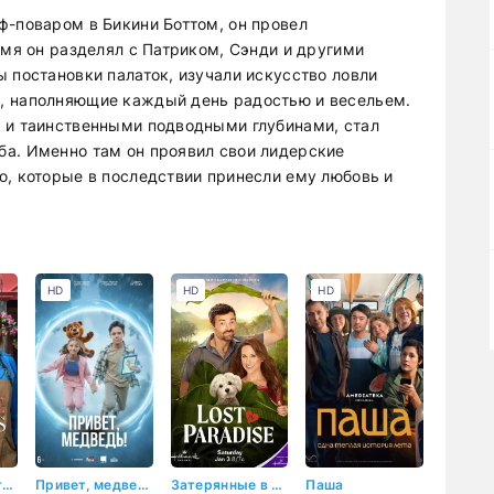
ф-поваром в Бикини Боттом, он провел
емя он разделял с Патриком, Сэнди и другими
 постановки палаток, изучали искусство ловли
, наполняющие каждый день радостью и весельем.
 и таинственными подводными глубинами, стал
ба. Именно там он проявил свои лидерские
ю, которые в последствии принесли ему любовь и
HD
HD
HD
Когда расцветает любовь
Привет, медведь!
Затерянные в раю
Паша