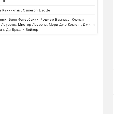
l HD
в Каннингэм, Cameron Lizotte
нни, Билл Фагербакки, Роджер Бампасс, Клэнси
н Лоуренс, Мистер Лоуренс, Мэри Джо Кэтлетт, Джилл
лан, Ди Брэдли Бейкер