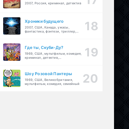
2007, Россия, криминал, детектив
Хроники будущего
2007, США, Канада, ужасы,
фантастика, фэнтези, триллер,
драма, детектив
Где ты, Скуби-Ду?
1969, США, мультфильм, комедия,
криминал, детектив,
приключения, семейный
Шоу Розовой Пантеры
1969, США, Великобритания,
мультфильм, комедия, семейный