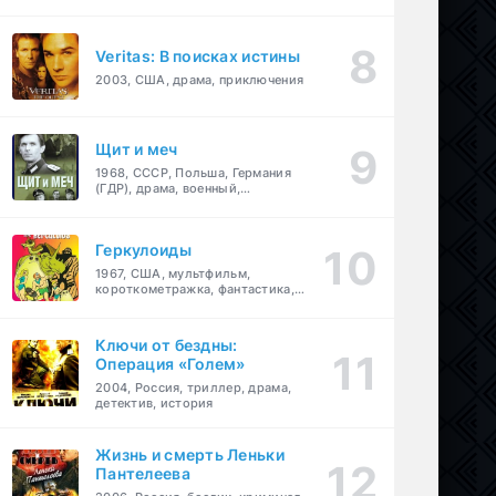
Veritas: В поисках истины
2003, США, драма, приключения
Щит и меч
1968, СССР, Польша, Германия
(ГДР), драма, военный,
приключения
Геркулоиды
1967, США, мультфильм,
короткометражка, фантастика,
приключения
Ключи от бездны:
Операция «Голем»
2004, Россия, триллер, драма,
детектив, история
Жизнь и смерть Леньки
Пантелеева