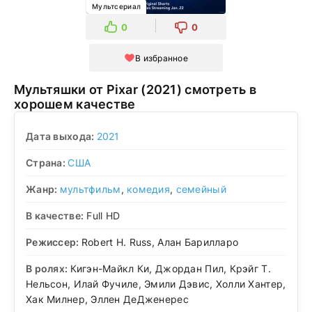
Мультсериал
0
0
В избранное
Мультяшки от Pixar (2021) смотреть в
хорошем качестве
Дата выхода:
2021
Страна:
США
Жанр:
мультфильм
,
комедия
,
семейный
В качестве:
Full HD
Режиссер:
Robert H. Russ, Алан Барилларо
В ролях:
Кигэн-Майкл Ки, Джордан Пил, Крэйг Т.
Нельсон, Илай Фучиле, Эмили Дэвис, Холли Хантер,
Хак Милнер, Эллен ДеДженерес