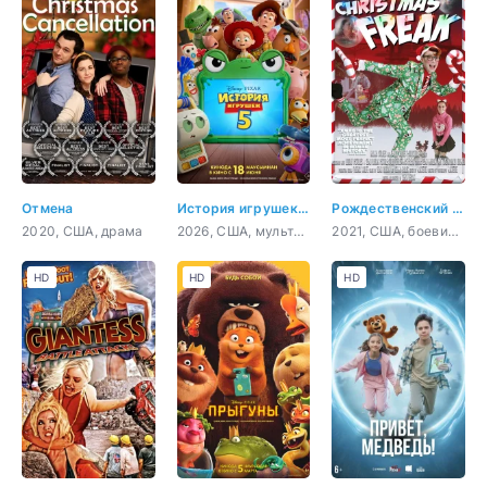
Отмена
История игрушек 5
Рождественский чудак
2020, США, драма
2026, США, мультфильм, фэнтези, драма, комедия, приключения, семейный
2021, США, боевик, комедия
HD
HD
HD