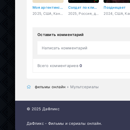
Моя аргентинская душа
Солдат по кличке Рекс
Позднецвет
2025, США, Канада, мелодрама, комедия
2025, Россия, драма, военный
Оставить комментарий
Написать комментарий
Всего комментариев
0
фильмы онлайн
» Мультсериалы
© 2025 ДаФликс
ДаФликс - Фильмы и сериалы онлайн.