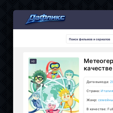
Мультсериалы
Метеогер
HD
качестве
Дата выхода:
2
Страна:
Италия
Жанр:
семейн
В качестве:
Ful