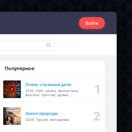
Войти
Популярное:
Очень странные дела
2016, США, ужасы, фантастика,
фэнтези, триллер, драма,
детектив
Закон природы
2026, Турция, мелодрама