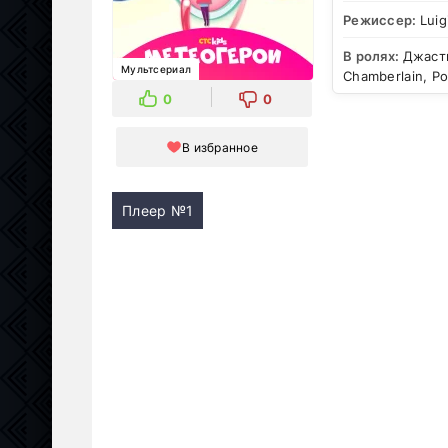
Режиссер:
Luig
В ролях:
Джасти
Мультсериал
Chamberlain, Р
0
0
В избранное
Плеер №1