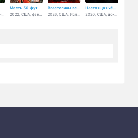
Месть 50-футовой вебкамщицы
Властелины вселенной
Настоящая чёрная пантера
2024, США, Канада, драма, комедия
2022, США, фантастика, фэнтези, комедия
2026, США, Исландия, Австралия, Канада, фантастика, фэнтези, боевик, приключения, семейный
2020, США, документальный, короткометражка