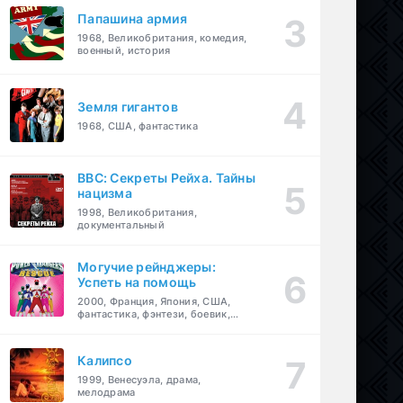
Папашина армия
1968, Великобритания, комедия,
военный, история
Земля гигантов
1968, США, фантастика
BBC: Секреты Рейха. Тайны
нацизма
1998, Великобритания,
документальный
Могучие рейнджеры:
Успеть на помощь
2000, Франция, Япония, США,
фантастика, фэнтези, боевик,
драма, приключения, семейный
Калипсо
1999, Венесуэла, драма,
мелодрама