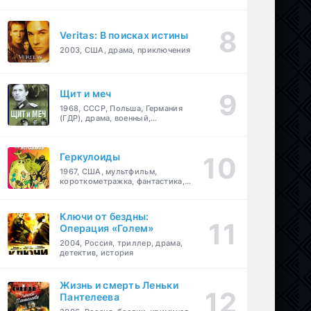
Veritas: В поисках истины
2003, США, драма, приключения
Щит и меч
1968, СССР, Польша, Германия
(ГДР), драма, военный,
приключения
Геркулоиды
1967, США, мультфильм,
короткометражка, фантастика,
приключения
Ключи от бездны:
Операция «Голем»
2004, Россия, триллер, драма,
детектив, история
Жизнь и смерть Леньки
Пантелеева