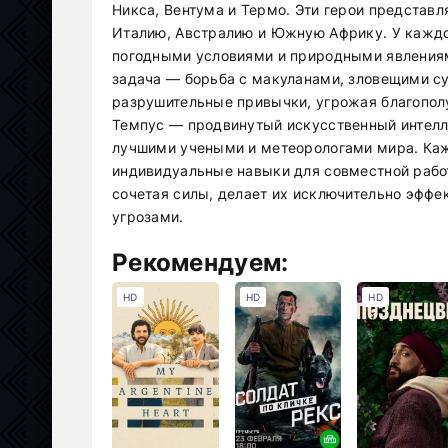
Никса, Вентума и Термо. Эти герои представл
Италию, Австралию и Южную Африку. У каждог
погодными условиями и природными явлениями
задача — борьба с макуланами, зловещими су
разрушительные привычки, угрожая благопол
Темпус — продвинутый искусственный интелл
лучшими учеными и метеорологами мира. Каж
индивидуальные навыки для совместной работ
сочетая силы, делает их исключительно эффе
угрозами.
Рекомендуем:
HD
HD
HD