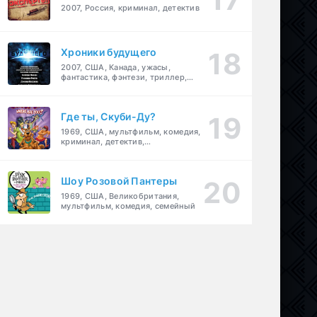
2007, Россия, криминал, детектив
Хроники будущего
2007, США, Канада, ужасы,
фантастика, фэнтези, триллер,
драма, детектив
Где ты, Скуби-Ду?
1969, США, мультфильм, комедия,
криминал, детектив,
приключения, семейный
Шоу Розовой Пантеры
1969, США, Великобритания,
мультфильм, комедия, семейный