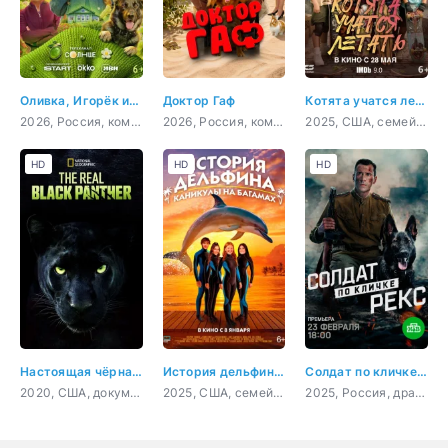
Оливка, Игорёк и Рекс
Доктор Гаф
Котята учатся летать
2026, Россия, комедия, семейный
2026, Россия, комедия, фэнтези, семейный
2025, США, семейный
HD
HD
HD
Настоящая чёрная пантера
История дельфина: Каникулы на Багамах
Солдат по кличке Рекс
2020, США, документальный, короткометражка
2025, США, семейный
2025, Россия, драма, военный