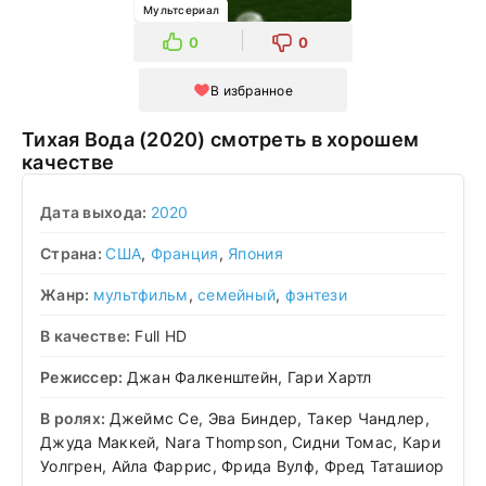
Мультсериал
0
0
В избранное
Тихая Вода (2020) смотреть в хорошем
качестве
Дата выхода:
2020
Страна:
США
,
Франция
,
Япония
Жанр:
мультфильм
,
семейный
,
фэнтези
В качестве:
Full HD
Режиссер:
Джан Фалкенштейн, Гари Хартл
В ролях:
Джеймс Се, Эва Биндер, Такер Чандлер,
Джуда Маккей, Nara Thompson, Сидни Томас, Кари
Уолгрен, Айла Фаррис, Фрида Вулф, Фред Таташиор