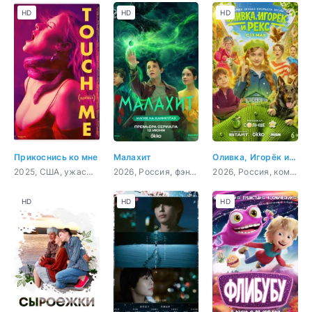
HD
HD
HD
Прикоснись ко мне
Малахит
Оливка, Игорёк и Рекс
2025, США, ужасы, фантастика, драма, комедия
2026, Россия, фэнтези, приключения, семейный
2026, Россия, комедия, семейный
HD
HD
HD