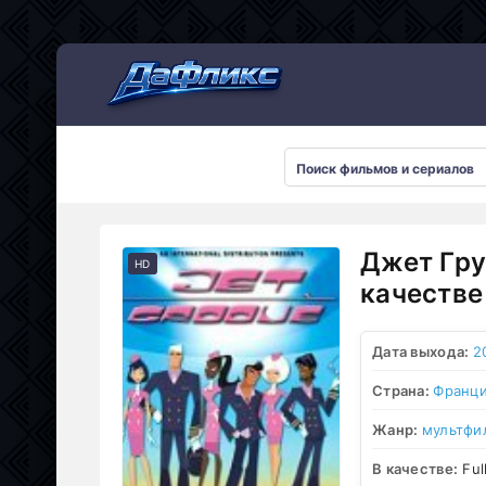
Мультсериалы
Джет Гру
HD
качестве
Дата выхода:
2
Страна:
Франц
Жанр:
мультфи
В качестве:
Ful