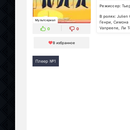
Режиссер:
Тье
В ролях:
Julien
Мультсериал
Генри, Симона Э
Vanpeene, Ли Т
0
0
В избранное
Плеер №1