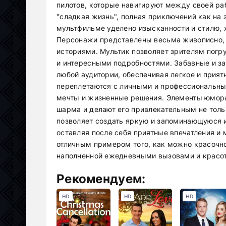
пилотов, которые навигируют между своей ра
"сладкая жизнь", полная приключений как на 
мультфильме уделено изысканности и стилю,
Персонажи представлены весьма живописно,
историями. Мультик позволяет зрителям погр
и интересными подробностями. Забавные и з
любой аудитории, обеспечивая легкое и прия
переплетаются с личными и профессиональны
мечты и жизненные решения. Элементы юмора
шарма и делают его привлекательным не тольк
позволяет создать яркую и запоминающуюся и
оставляя после себя приятные впечатления и
отличным примером того, как можно красочно
наполненной ежедневными вызовами и красот
Рекомендуем:
HD
HD
HD