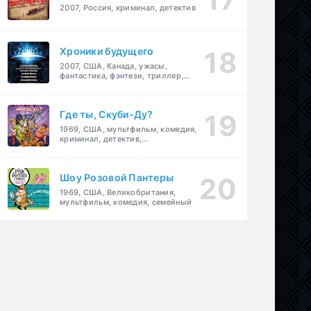
2007, Россия, криминал, детектив
Хроники будущего
2007, США, Канада, ужасы,
фантастика, фэнтези, триллер,
драма, детектив
Где ты, Скуби-Ду?
1969, США, мультфильм, комедия,
криминал, детектив,
приключения, семейный
Шоу Розовой Пантеры
1969, США, Великобритания,
мультфильм, комедия, семейный