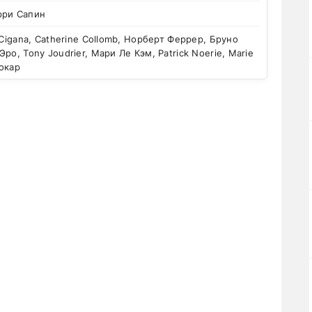
рри Сапин
 Cigana, Catherine Collomb, Норберт Феррер, Бруно
ро, Tony Joudrier, Мари Ле Кэм, Patrick Noerie, Marie
окар