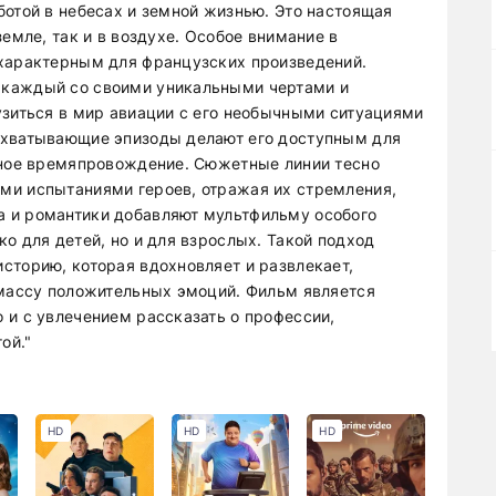
ботой в небесах и земной жизнью. Это настоящая
земле, так и в воздухе. Особое внимание в
 характерным для французских произведений.
 каждый со своими уникальными чертами и
узиться в мир авиации с его необычными ситуациями
ахватывающие эпизоды делают его доступным для
тное времяпровождение. Сюжетные линии тесно
ми испытаниями героев, отражая их стремления,
 и романтики добавляют мультфильму особого
о для детей, но и для взрослых. Такой подход
сторию, которая вдохновляет и развлекает,
 массу положительных эмоций. Фильм является
 и с увлечением рассказать о профессии,
ой."
HD
HD
HD