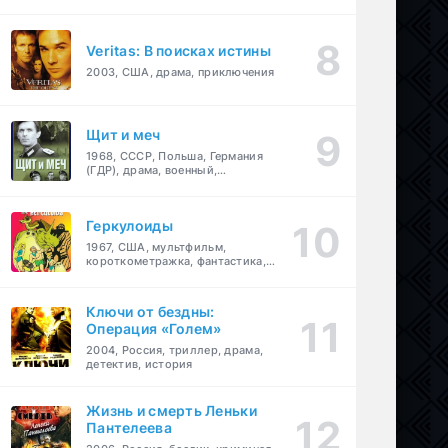
Veritas: В поисках истины
2003, США, драма, приключения
Щит и меч
1968, СССР, Польша, Германия
(ГДР), драма, военный,
приключения
Геркулоиды
1967, США, мультфильм,
короткометражка, фантастика,
приключения
Ключи от бездны:
Операция «Голем»
2004, Россия, триллер, драма,
детектив, история
Жизнь и смерть Леньки
Пантелеева