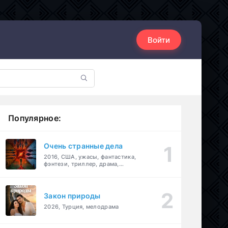
Войти
Популярное:
Очень странные дела
2016, США, ужасы, фантастика,
фэнтези, триллер, драма,
детектив
Закон природы
2026, Турция, мелодрама