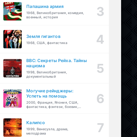
Папашина армия
1968, Великобритания, комедия,
военный, история
Земля гигантов
1968, США, фантастика
BBC: Секреты Рейха. Тайны
нацизма
1998, Великобритания,
документальный
Могучие рейнджеры:
Успеть на помощь
2000, Франция, Япония, США,
фантастика, фэнтези, боевик,
драма, приключения, семейный
Калипсо
1999, Венесуэла, драма,
мелодрама