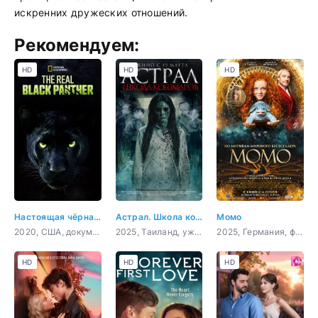
искренних дружеских отношений.
Рекомендуем:
HD
HD
HD
Настоящая чёрная пантера
Астрал. Школа кошмаров
Момо
2020, США, документальный, короткометражка
2025, Таиланд, ужасы
2025, Германия, фэнтези, семейный
HD
HD
HD