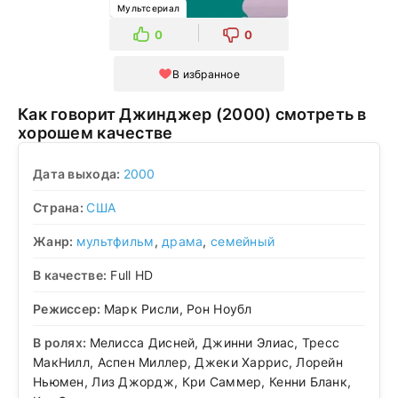
Мультсериал
0
0
В избранное
Как говорит Джинджер (2000) смотреть в
хорошем качестве
Дата выхода:
2000
Страна:
США
Жанр:
мультфильм
,
драма
,
семейный
В качестве:
Full HD
Режиссер:
Марк Рисли, Рон Ноубл
В ролях:
Мелисса Дисней, Джинни Элиас, Тресс
МакНилл, Аспен Миллер, Джеки Харрис, Лорейн
Ньюмен, Лиз Джордж, Кри Саммер, Кенни Бланк,