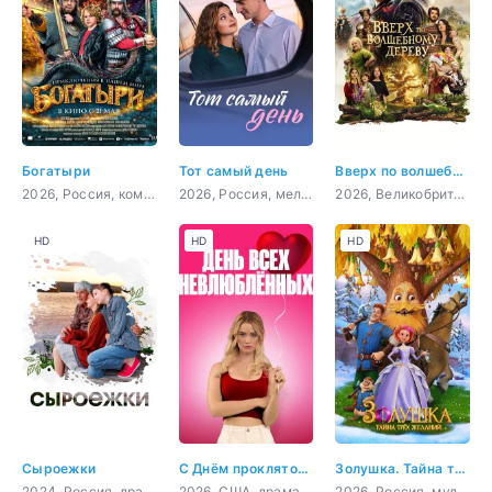
Богатыри
Тот самый день
Вверх по волшебному дереву
2026, Россия, комедия, семейный, фэнтези
2026, Россия, мелодрама
2026, Великобритания, США, Франция, приключения, семейный, фэнтези
HD
HD
HD
Сыроежки
С Днём проклятого Валентина!
Золушка. Тайна трёх желаний
2024, Россия, драма
2026, США, драма, мелодрама, комедия
2026, Россия, мультфильм, фэнтези, семейный