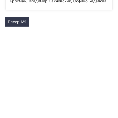
Брохман, Владимир Сахновский, Софико Бадалова
Плеер №1