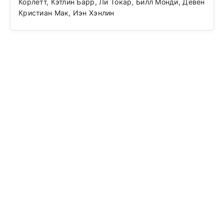
Корлетт, Кэтлин Барр, Ли Токар, Билл Монди, Девен
Кристиан Мак, Иэн Хэнлин