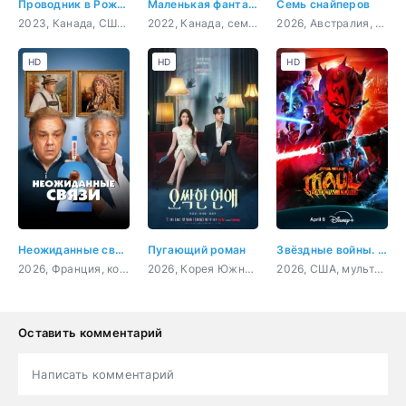
Проводник в Рождество
Маленькая фантазерка
Семь снайперов
2023, Канада, США, мелодрама
2022, Канада, семейный
2026, Австралия, боевик, триллер
HD
HD
HD
Неожиданные связи 2
Пугающий роман
Звёздные войны. Дарт Мол: Повелитель теней
2026, Франция, комедия
2026, Корея Южная, мелодрама, комедия, фэнтези, детектив
2026, США, мультфильм, фантастика, боевик, приключения, семейный
Оставить комментарий
Написать комментарий