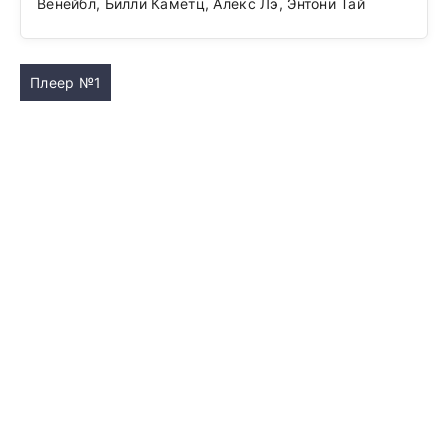
Венейбл, Билли Каметц, Алекс Лэ, Энтони Тай
Плеер №1