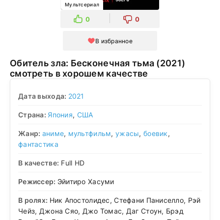
Мультсериал
0
0
В избранное
Обитель зла: Бесконечная тьма (2021)
смотреть в хорошем качестве
Дата выхода:
2021
Страна:
Япония
,
США
Жанр:
аниме
,
мультфильм
,
ужасы
,
боевик
,
фантастика
В качестве:
Full HD
Режиссер:
Эйитиро Хасуми
В ролях:
Ник Апостолидес, Стефани Паниселло, Рэй
Чейз, Джона Сяо, Джо Томас, Даг Стоун, Брэд