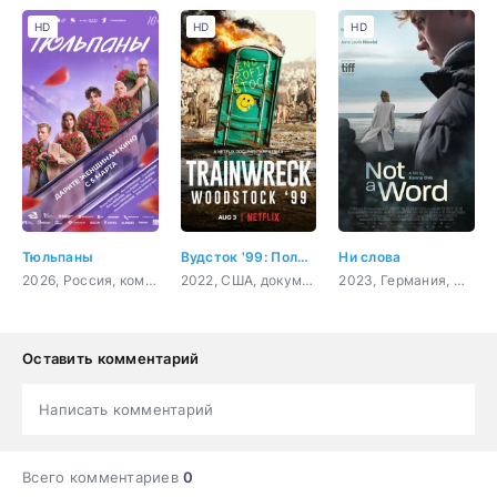
HD
HD
HD
Тюльпаны
Вудсток '99: Полный провал
Ни слова
2026, Россия, комедия, мелодрама
2022, США, документальный, музыка
2023, Германия, Словения, Франция, драма
Оставить комментарий
Написать комментарий
Всего комментариев
0