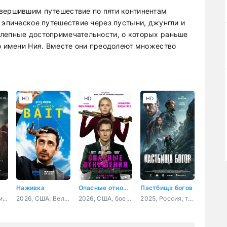
овершившим путешествие по пяти континентам
 эпическое путешествие через пустыни, джунгли и
олепные достопримечательности, о которых раньше
по имени Ния. Вместе они преодолеют множество
HD
HD
HD
Наживка
Опасные отношения
Пастбища богов
2025, Индонезия, боевик
2026, США, Великобритания, фантастика, драма, комедия
2026, США, боевик, триллер, комедия
2025, Россия, триллер