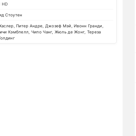
l HD
ид Стоутен
аслер, Питер Андре, Джозеф Мэй, Ивонн Гранди,
ичи Кэмбпелл, Чипо Чанг, Жюль де Жонг, Тереза
Голдинг