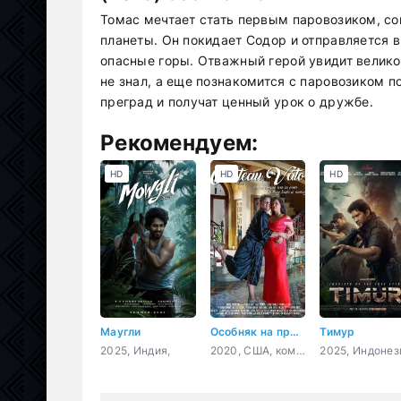
Томас мечтает стать первым паровозиком, с
планеты. Он покидает Содор и отправляется в
опасные горы. Отважный герой увидит велик
не знал, а еще познакомится с паровозиком 
преград и получат ценный урок о дружбе.
Рекомендуем:
HD
HD
HD
Маугли
Особняк на прокат
Тимур
2025, Индия,
2020, США, комедия