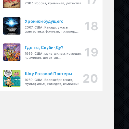
2007, Россия, криминал, детектив
Хроники будущего
2007, США, Канада, ужасы,
фантастика, фэнтези, триллер,
драма, детектив
Где ты, Скуби-Ду?
1969, США, мультфильм, комедия,
криминал, детектив,
приключения, семейный
Шоу Розовой Пантеры
1969, США, Великобритания,
мультфильм, комедия, семейный