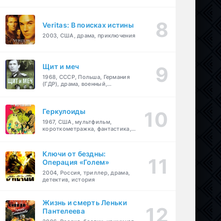
Veritas: В поисках истины
2003, США, драма, приключения
Щит и меч
1968, СССР, Польша, Германия
(ГДР), драма, военный,
приключения
Геркулоиды
1967, США, мультфильм,
короткометражка, фантастика,
приключения
Ключи от бездны:
Операция «Голем»
2004, Россия, триллер, драма,
детектив, история
Жизнь и смерть Леньки
Пантелеева