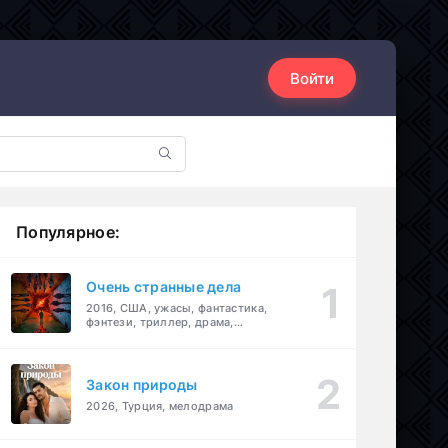
Войти
Популярное:
Очень странные дела
2016, США, ужасы, фантастика,
фэнтези, триллер, драма,
детектив
Закон природы
2026, Турция, мелодрама