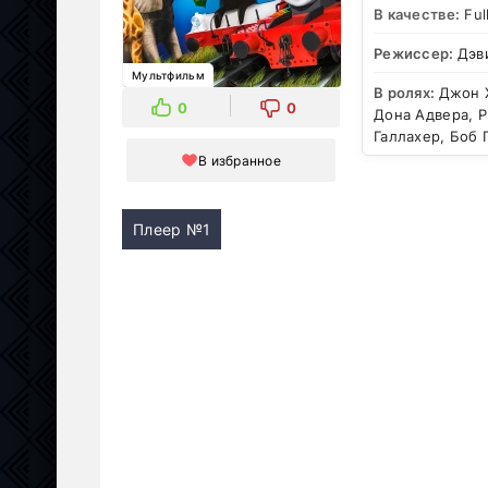
В качестве:
Ful
Режиссер:
Дэв
Мультфильм
В ролях:
Джон Х
0
0
Дона Адвера, Р
Галлахер, Боб 
В избранное
Плеер №1