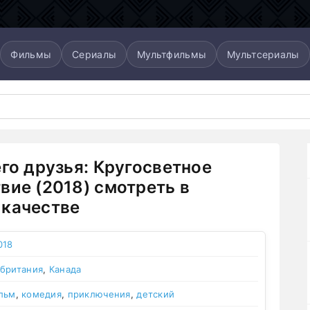
Фильмы
Сериалы
Мультфильмы
Мультсериалы
его друзья: Кругосветное
вие (2018) смотреть в
качестве
018
британия
,
Канада
льм
,
комедия
,
приключения
,
детский