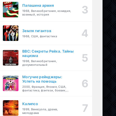
Папашина армия
1968, Великобритания, комедия,
военный, история
Земля гигантов
1968, США, фантастика
BBC: Секреты Рейха. Тайны
нацизма
1998, Великобритания,
документальный
Могучие рейнджеры:
Успеть на помощь
2000, Франция, Япония, США,
фантастика, фэнтези, боевик,
драма, приключения, семейный
Калипсо
1999, Венесуэла, драма,
мелодрама