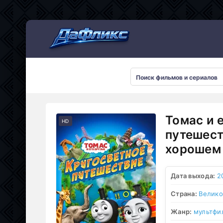
Мультсериалы
Томас и 
HD
путешест
хорошем 
Дата выхода:
2
Страна:
Велико
Жанр:
мультфи