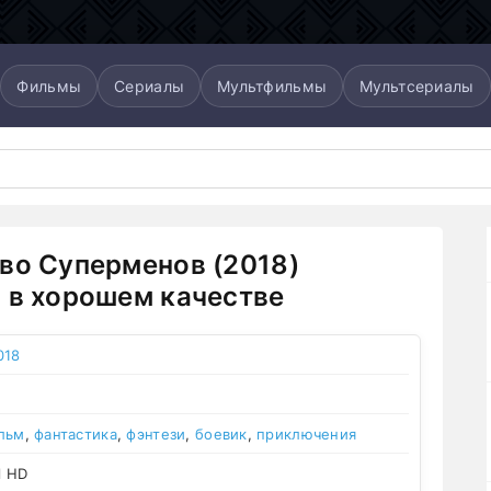
Фильмы
Сериалы
Мультфильмы
Мультсериалы
во Суперменов (2018)
 в хорошем качестве
018
льм
,
фантастика
,
фэнтези
,
боевик
,
приключения
l HD