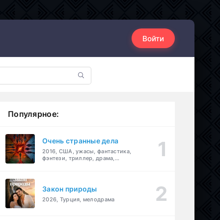
Войти
Популярное:
Очень странные дела
2016, США, ужасы, фантастика,
фэнтези, триллер, драма,
детектив
Закон природы
2026, Турция, мелодрама