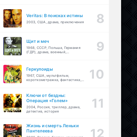
Veritas: В поисках истины
2003, США, драма, приключения
Щит и меч
1968, СССР, Польша, Германия
(ГДР), драма, военный,
приключения
Геркулоиды
1967, США, мультфильм,
короткометражка, фантастика,
приключения
Ключи от бездны:
Операция «Голем»
2004, Россия, триллер, драма,
детектив, история
Жизнь и смерть Леньки
Пантелеева