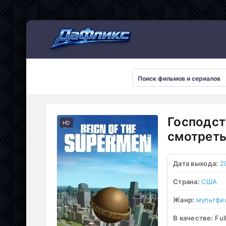
Мультсериалы
Господст
HD
смотреть
Дата выхода:
2
Страна:
США
Жанр:
мультфи
В качестве:
Ful