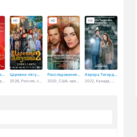
HD
HD
HD
Рождество — самое время вернуться домой
Царевна-лягушка 2
Расследования Руби Херринг: Предсказание убийства
Аврора Тигарден: дом с привидением
2023, Канада, драма, мелодрама
2026, Россия, семейный, приключения, фэнтези
2020, США, криминал, детектив
2022, Канада, США, криминал, детектив