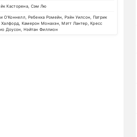
йк Касторена, Сэм Лю
 О’Коннелл, Ребекка Ромейн, Рэйн Уилсон, Патрик
 Халфорд, Камерон Монахэн, Мэтт Лантер, Кресс
рио Доусон, Нэйтан Филлион