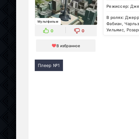
Режиссер:
Дже
В ролях:
Джерри
Мультфильм
Фабиан, Чарльз
Уильямс, Роза
0
0
В избранное
Плеер №1