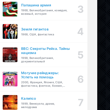
Папашина армия
1968, Великобритания, комедия,
военный, история
Земля гигантов
1968, США, фантастика
BBC: Секреты Рейха. Тайны
нацизма
1998, Великобритания,
документальный
Могучие рейнджеры:
Успеть на помощь
2000, Франция, Япония, США,
фантастика, фэнтези, боевик,
драма, приключения, семейный
Калипсо
1999, Венесуэла, драма,
мелодрама