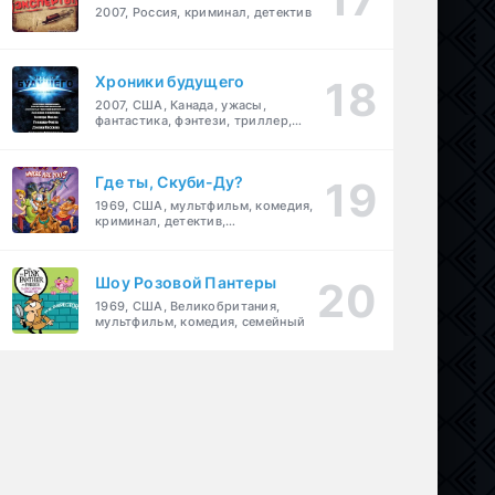
2007, Россия, криминал, детектив
Хроники будущего
2007, США, Канада, ужасы,
фантастика, фэнтези, триллер,
драма, детектив
Где ты, Скуби-Ду?
1969, США, мультфильм, комедия,
криминал, детектив,
приключения, семейный
Шоу Розовой Пантеры
1969, США, Великобритания,
мультфильм, комедия, семейный