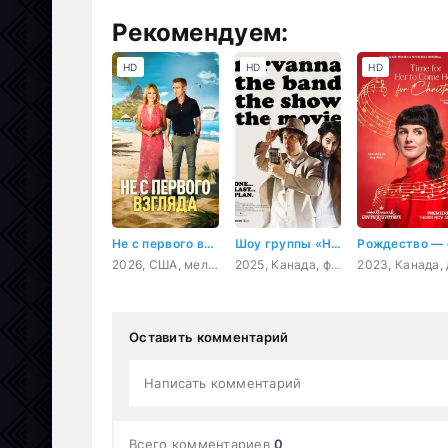
Рекомендуем:
HD
HD
HD
Не с первого взгляда
Шоу группы «Нирванна». Фильм
2026, США, мелодрама, комедия
2025, Канада, фантастика, комедия, приключения
Оставить комментарий
Написать комментарий
Всего комментариев
0