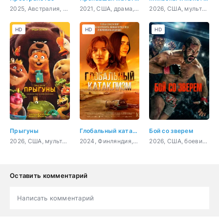
2025, Австралия, фантастика, триллер, криминал
2021, США, драма, криминал
2026, США, мультфильм, фантастика, комедия, приключения, семейный
HD
HD
HD
Прыгуны
Глобальный катаклизм
Бой со зверем
2026, США, мультфильм, фантастика, комедия, приключения, семейный
2024, Финляндия, драма
2026, США, боевик, драма, спорт
Оставить комментарий
Написать комментарий