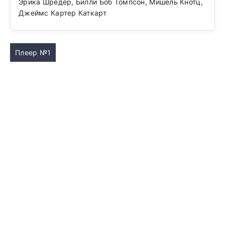
Эрика Шредер, Билли Боб Томпсон, Мишель Кнотц,
Джеймс Картер Каткарт
Плеер №1