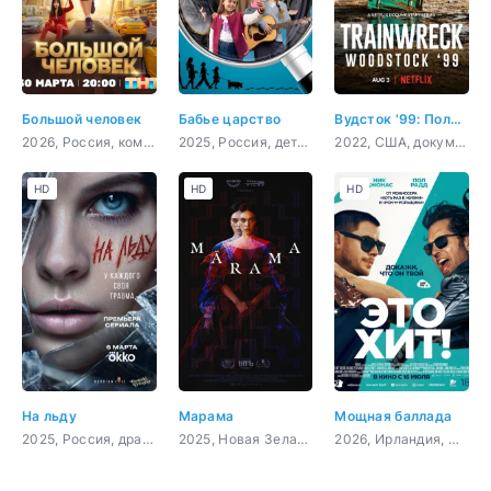
Большой человек
Бабье царство
Вудсток '99: Полный провал
2026, Россия, комедия
2025, Россия, детектив, мелодрама, комедия
2022, США, документальный, музыка
HD
HD
HD
На льду
Марама
Мощная баллада
2025, Россия, драма, спорт
2025, Новая Зеландия, Великобритания, драма, фэнтези
2026, Ирландия, США, мюзикл, драма, комедия, музыка