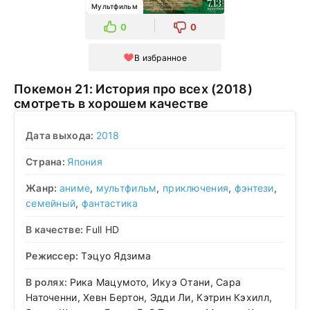
Мультфильм
0
0
В избранное
Покемон 21: История про всех (2018)
смотреть в хорошем качестве
Дата выхода:
2018
Страна:
Япония
Жанр:
аниме
,
мультфильм
,
приключения
,
фэнтези
,
семейный
,
фантастика
В качестве:
Full HD
Режиссер:
Тэцуо Ядзима
В ролях:
Рика Мацумото, Икуэ Отани, Сара
Наточенни, Хевн Бертон, Эдди Ли, Кэтрин Кэхилл,