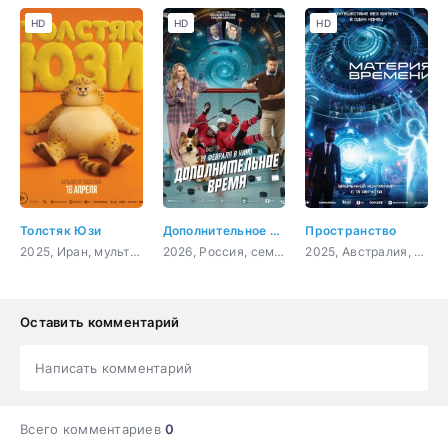
HD
HD
HD
Толстяк Юзи
Дополнительное время
Пространство
2025, Иран, мультфильм, приключения, комедия, семейный
2026, Россия, семейный, приключения, спорт, фантастика
2025, Австралия, фантастика, триллер, криминал
Оставить комментарий
Написать комментарий
Всего комментариев
0