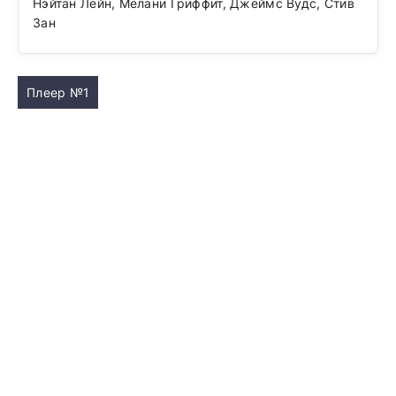
Нэйтан Лейн, Мелани Гриффит, Джеймс Вудс, Стив
Зан
Плеер №1