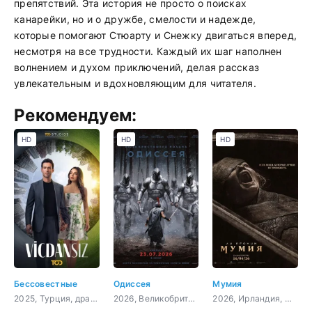
препятствий. Эта история не просто о поисках
канарейки, но и о дружбе, смелости и надежде,
которые помогают Стюарту и Снежку двигаться вперед,
несмотря на все трудности. Каждый их шаг наполнен
волнением и духом приключений, делая рассказ
увлекательным и вдохновляющим для читателя.
Рекомендуем:
HD
HD
HD
Бессовестные
Одиссея
Мумия
2025, Турция, драма
2026, Великобритания, США, фэнтези, боевик, приключения
2026, Ирландия, США, ужасы