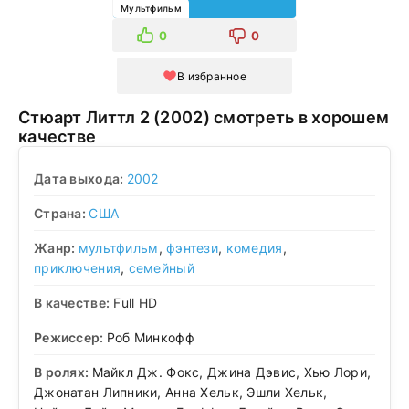
Мультфильм
0
0
В избранное
Стюарт Литтл 2 (2002) смотреть в хорошем
качестве
Дата выхода:
2002
Страна:
США
Жанр:
мультфильм
,
фэнтези
,
комедия
,
приключения
,
семейный
В качестве:
Full HD
Режиссер:
Роб Минкофф
В ролях:
Майкл Дж. Фокс, Джина Дэвис, Хью Лори,
Джонатан Липники, Анна Хельк, Эшли Хельк,