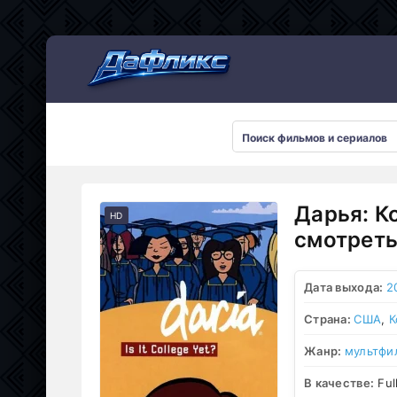
Мультсериалы
Дарья: К
HD
смотреть
Дата выхода:
2
Страна:
США
,
К
Жанр:
мультфи
В качестве:
Ful