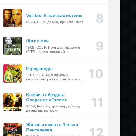
Veritas: В поисках истины
2003, США, драма, приключения
Щит и меч
1968, СССР, Польша, Германия
(ГДР), драма, военный,
приключения
Геркулоиды
1967, США, мультфильм,
короткометражка, фантастика,
приключения
Ключи от бездны:
Операция «Голем»
2004, Россия, триллер, драма,
детектив, история
Жизнь и смерть Леньки
Пантелеева