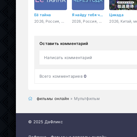
Её тайна
Я найду тебя через года
Цикада
2026, Россия, мелодрама
2026, Россия, мелодрама
Оставить комментарий
Написать комментарий
Всего комментариев
0
фильмы онлайн
» Мультфильм
© 2025 ДаФликс
ДаФликс - Фильмы и сериалы онлайн.