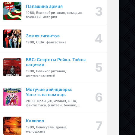
Папашина армия
1968, Великобритания, комедия,
военный, история
Земля гигантов
1968, США, фантастика
BBC: Секреты Рейха. Тайны
нацизма
1998, Великобритания,
документальный
Могучие рейнджеры:
Успеть на помощь
2000, Франция, Япония, США,
фантастика, фэнтези, боевик,
драма, приключения, семейный
Калипсо
1999, Венесуэла, драма,
мелодрама