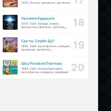
2007, Россия, криминал, детектив
Хроники будущего
2007, США, Канада, ужасы,
фантастика, фэнтези, триллер,
драма, детектив
Где ты, Скуби-Ду?
1969, США, мультфильм, комедия,
криминал, детектив,
приключения, семейный
Шоу Розовой Пантеры
1969, США, Великобритания,
мультфильм, комедия, семейный