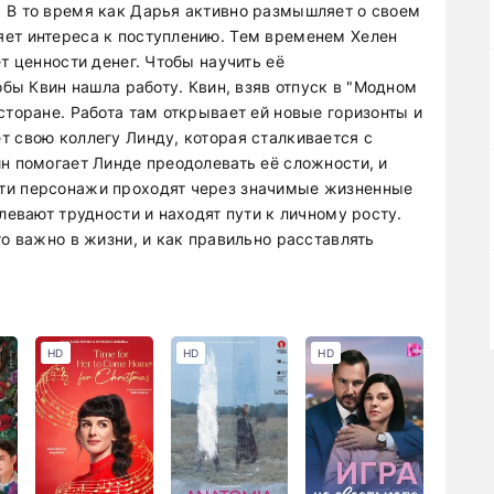
 В то время как Дарья активно размышляет о своем
яет интереса к поступлению. Тем временем Хелен
т ценности денег. Чтобы научить её
обы Квин нашла работу. Квин, взяв отпуск в "Модном
сторане. Работа там открывает ей новые горизонты и
т свою коллегу Линду, которая сталкивается с
ин помогает Линде преодолевать её сложности, и
ти персонажи проходят через значимые жизненные
левают трудности и находят пути к личному росту.
то важно в жизни, и как правильно расставлять
HD
HD
HD