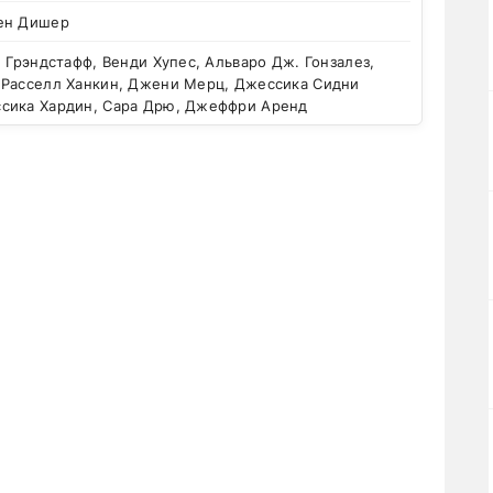
ен Дишер
 Грэндстафф, Венди Хупес, Альваро Дж. Гонзалез,
 Расселл Ханкин, Джени Мерц, Джессика Сидни
сика Хардин, Сара Дрю, Джеффри Аренд