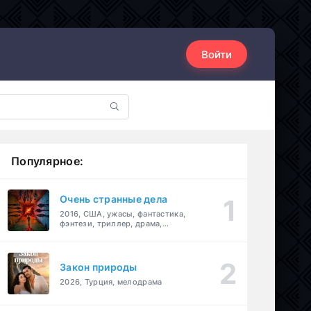
Войти
Популярное:
Очень странные дела
2016, США, ужасы, фантастика,
фэнтези, триллер, драма,
детектив
Закон природы
2026, Турция, мелодрама