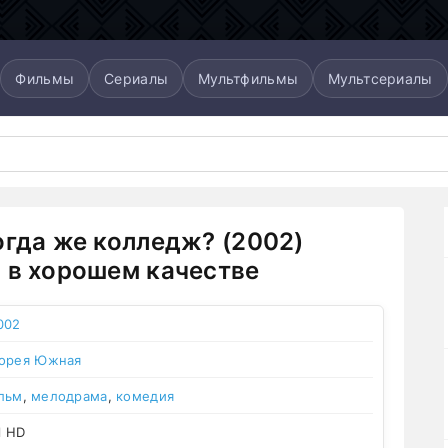
Фильмы
Сериалы
Мультфильмы
Мультсериалы
огда же колледж? (2002)
 в хорошем качестве
002
орея Южная
льм
,
мелодрама
,
комедия
l HD