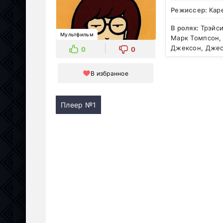
Режиссер:
Кар
В ролях:
Трэйси
Мультфильм
Марк Томпсон,
Джексон, Джес
0
0
В избранное
Плеер №1