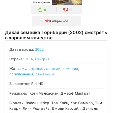
Мультфильм
0
0
В избранное
Дикая семейка Торнберри (2002) смотреть
в хорошем качестве
Дата выхода:
2002
Страна:
США
,
Венгрия
Жанр:
мультфильм
,
фэнтези
,
комедия
,
приключения
,
семейный
В качестве:
Full HD
Режиссер:
Кэти Малкасиан, Джефф МакГрат
В ролях:
Лэйси Шабер, Том Кэйн, Кри Саммер, Тим
Карри, Линн Редгрейв, Джоди Карлайл, Даниэль