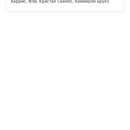
Харрис, Фли, Кристал Скейлс, Кимберли Брукс