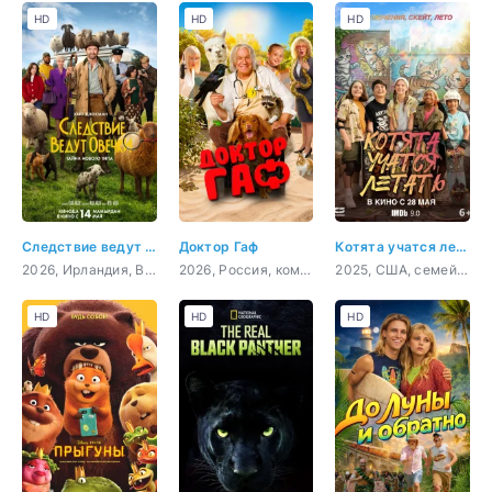
HD
HD
HD
Следствие ведут овечки
Доктор Гаф
Котята учатся летать
2026, Ирландия, Великобритания, США, детектив, комедия, фэнтези
2026, Россия, комедия, фэнтези, семейный
2025, США, семейный
HD
HD
HD