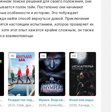
оянном поиске решений для своего положения, они
ывается полон тайн. Постепенно они начинают
ьные особенности и историю. Это побуждает
ежде найти способ вернуться домой. Приключения
вятся настоящим испытанием, которое проверяет их
И хотя этот опыт кажется крайне сложным, он также
и и взаимопомощи.
HD
HD
HD
тоящая чёрная пантера
Рождество под парусом
Мумия. Возрождение зла
Искатели воды
2020, США, документальный, короткометражка
2021, США, драма, мелодрама
2025, Великобритания, ужасы
2025, Канада, триллер