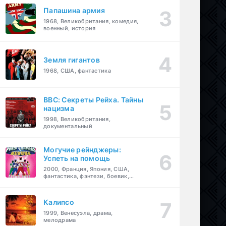
Папашина армия
1968, Великобритания, комедия,
военный, история
Земля гигантов
1968, США, фантастика
BBC: Секреты Рейха. Тайны
нацизма
1998, Великобритания,
документальный
Могучие рейнджеры:
Успеть на помощь
2000, Франция, Япония, США,
фантастика, фэнтези, боевик,
драма, приключения, семейный
Калипсо
1999, Венесуэла, драма,
мелодрама