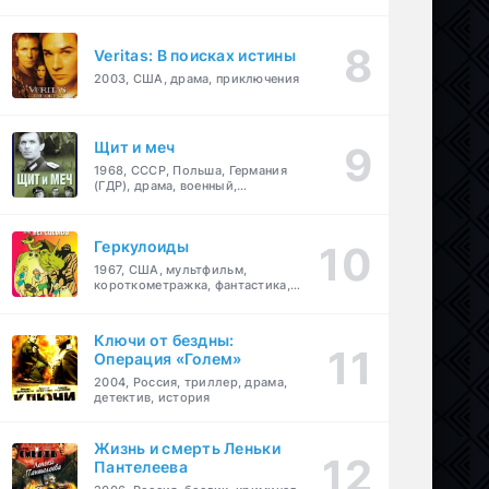
Veritas: В поисках истины
2003, США, драма, приключения
Щит и меч
1968, СССР, Польша, Германия
(ГДР), драма, военный,
приключения
Геркулоиды
1967, США, мультфильм,
короткометражка, фантастика,
приключения
Ключи от бездны:
Операция «Голем»
2004, Россия, триллер, драма,
детектив, история
Жизнь и смерть Леньки
Пантелеева