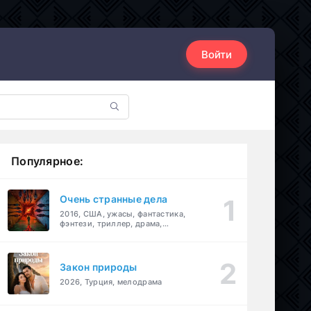
Войти
Популярное:
Очень странные дела
2016, США, ужасы, фантастика,
фэнтези, триллер, драма,
детектив
Закон природы
2026, Турция, мелодрама