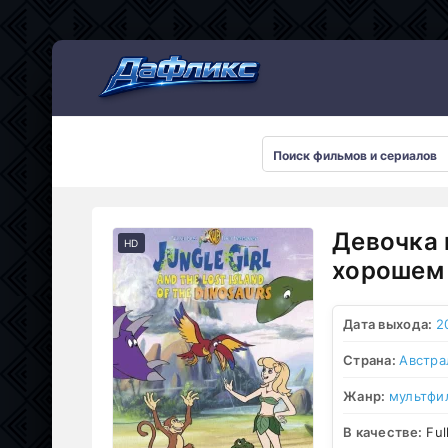
Мультсериалы
Девочка 
HD
хорошем 
Дата выхода:
2
Страна:
Австра
Жанр:
мультфи
В качестве:
Ful