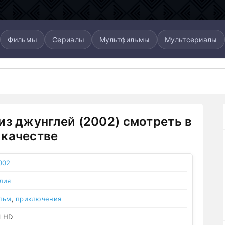
Фильмы
Сериалы
Мультфильмы
Мультсериалы
из джунглей (2002) смотреть в
качестве
002
лия
льм
,
приключения
l HD