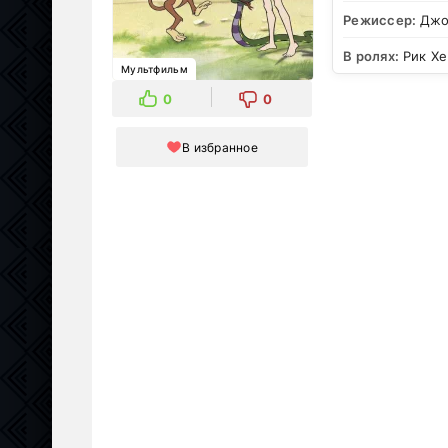
Режиссер:
Джо
В ролях:
Рик Хе
Мультфильм
0
0
В избранное