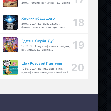
2007, Россия, криминал, детектив
Хроники будущего
2007, США, Канада, ужасы,
фантастика, фэнтези, триллер,
драма, детектив
Где ты, Скуби-Ду?
1969, США, мультфильм, комедия,
криминал, детектив,
приключения, семейный
Шоу Розовой Пантеры
1969, США, Великобритания,
мультфильм, комедия, семейный