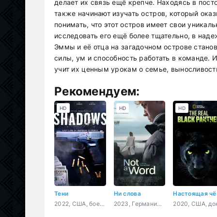
делает их связь ещё крепче. Находясь в пост
также начинают изучать остров, который оказ
понимать, что этот остров имеет свои уникал
исследовать его ещё более тщательно, в над
Эммы и её отца на загадочном острове стано
силы, ум и способность работать в команде. 
учит их ценным урокам о семье, выносливост
Рекомендуем:
HD
HD
HD
Тени
Ни слова
Нас
2022, США, боевик, криминал
2023, Германия, Словения, Франция, драма