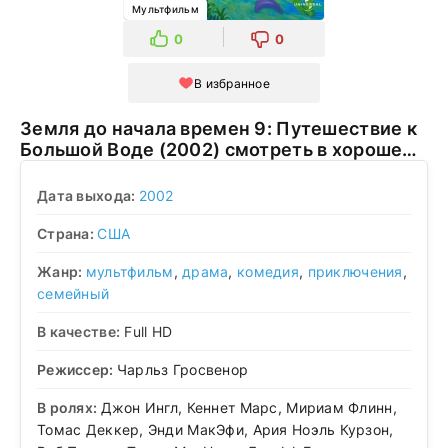
Мультфильм
0
0
В избранное
Земля до начала времен 9: Путешествие к
Большой Воде (2002) смотреть в хорошем
качестве
Дата выхода:
2002
Страна:
США
Жанр:
мультфильм
,
драма
,
комедия
,
приключения
,
семейный
В качестве:
Full HD
Режиссер:
Чарльз Гросвенор
В ролях:
Джон Ингл, Кеннет Марс, Мириам Флинн,
Томас Деккер, Энди МакЭфи, Ария Ноэль Курзон,