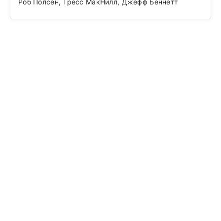
Роб Полсен, Тресс МакНилл, Джефф Беннетт