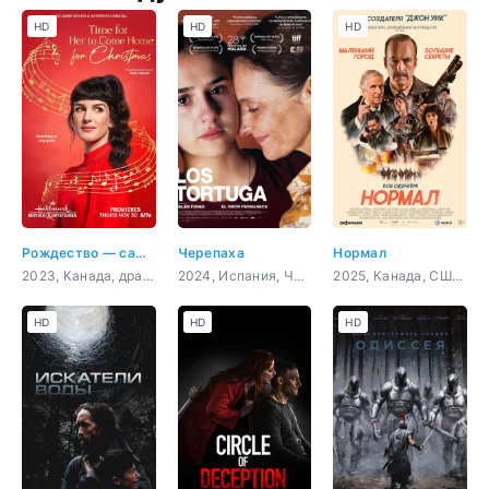
HD
HD
HD
Рождество — самое время вернуться домой
Черепаха
Нормал
2023, Канада, драма, мелодрама
2024, Испания, Чили, драма
2025, Канада, США, боевик, триллер, криминал, комедия, драма
HD
HD
HD