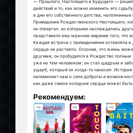
— Прошлого, Настоящего и Будущего — решил
действий и то, как можно изменить его судьб
в дни его собственного детства, наполненны
Привидение Рождественского Настоящего, кот
он отвергал, но которыми наслаждались друг
представило ему мрачное видение того, что м
Каждая встреча с привидениями оставляла в 
сердце не растаяло. Осознав, что жизнь может
другими, он пробудился в Рождество полным
уже не тем человеком; он стал щедрым и заб
ущерб, который он когда-то наносил. Истори
напоминает нам о силе доброты и возможност
как даже самое холодное сердце может быть 
Рекомендуем:
HD
HD
HD