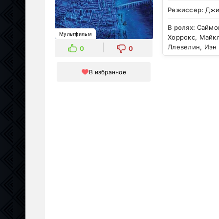
Режиссер:
Джи
В ролях:
Саймон
Мультфильм
Хоррокс, Майкл
Ллевелин, Иэн
0
0
В избранное