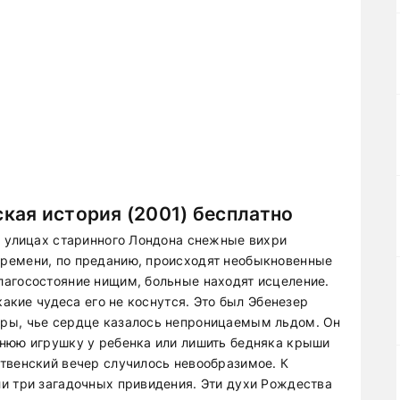
кая история (2001) бесплатно
а улицах старинного Лондона снежные вихри
ремени, по преданию, происходят необыкновенные
лагосостояние нищим, больные находят исцеление.
какие чудеса его не коснутся. Это был Эбенезер
ры, чье сердце казалось непроницаемым льдом. Он
днюю игрушку у ребенка или лишить бедняка крыши
твенский вечер случилось невообразимое. К
и три загадочных привидения. Эти духи Рождества