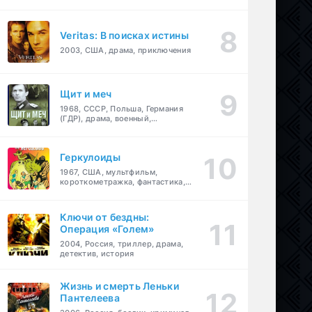
Veritas: В поисках истины
2003, США, драма, приключения
Щит и меч
1968, СССР, Польша, Германия
(ГДР), драма, военный,
приключения
Геркулоиды
1967, США, мультфильм,
короткометражка, фантастика,
приключения
Ключи от бездны:
Операция «Голем»
2004, Россия, триллер, драма,
детектив, история
Жизнь и смерть Леньки
Пантелеева