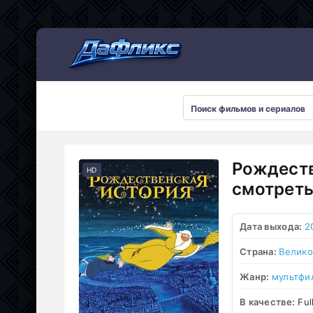
Мультсериалы
Рождеств
HD
смотреть
Дата выхода:
2
Страна:
Велико
Жанр:
мультфи
В качестве:
Ful