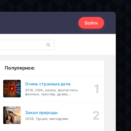
Войти
Популярное:
Очень странные дела
2016, США, ужасы, фантастика,
фэнтези, триллер, драма,
детектив
Закон природы
2026, Турция, мелодрама