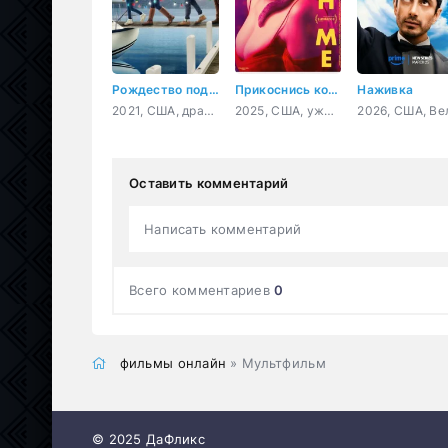
Рождество под парусом
Прикоснись ко мне
Наживка
2021, США, драма, мелодрама
2025, США, ужасы, фантастика, драма, комедия
Оставить комментарий
Написать комментарий
Всего комментариев
0
фильмы онлайн
» Мультфильм
© 2025 ДаФликс