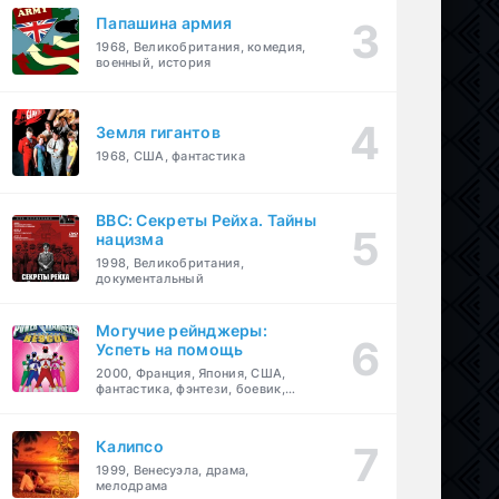
Папашина армия
1968, Великобритания, комедия,
военный, история
Земля гигантов
1968, США, фантастика
BBC: Секреты Рейха. Тайны
нацизма
1998, Великобритания,
документальный
Могучие рейнджеры:
Успеть на помощь
2000, Франция, Япония, США,
фантастика, фэнтези, боевик,
драма, приключения, семейный
Калипсо
1999, Венесуэла, драма,
мелодрама