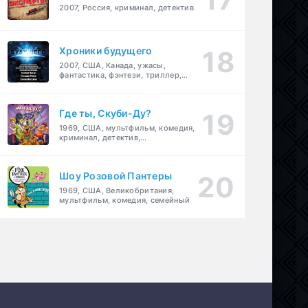
2007, Россия, криминал, детектив
Хроники будущего
2007, США, Канада, ужасы,
фантастика, фэнтези, триллер,
драма, детектив
Где ты, Скуби-Ду?
1969, США, мультфильм, комедия,
криминал, детектив,
приключения, семейный
Шоу Розовой Пантеры
1969, США, Великобритания,
мультфильм, комедия, семейный