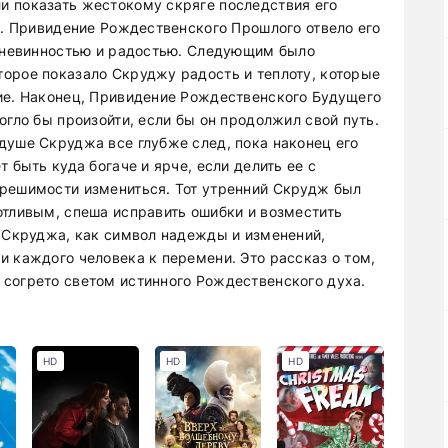
и показать жестокому скряге последствия его
у. Привидение Рождественского Прошлого отвело его
е невинностью и радостью. Следующим было
орое показало Скруджу радость и теплоту, которые
ие. Наконец, Привидение Рождественского Будущего
огло бы произойти, если бы он продолжил свой путь.
душе Скруджа все глубже след, пока наконец его
 быть куда богаче и ярче, если делить ее с
 решимости измениться. Тот утренний Скрудж был
отливым, спеша исправить ошибки и возместить
я Скруджа, как символ надежды и изменений,
и каждого человека к перемени. Это рассказ о том,
согрето светом истинного Рождественского духа.
HD
HD
HD