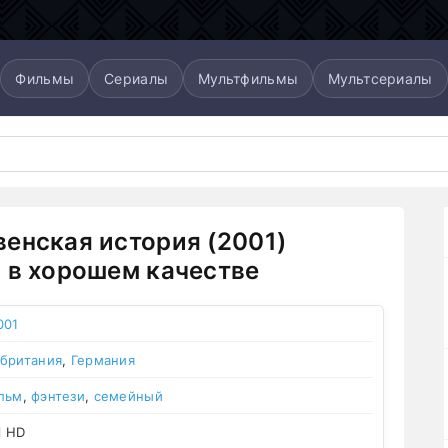
Фильмы
Сериалы
Мультфильмы
Мультсериалы
енская история (2001)
 в хорошем качестве
001
британия
,
Германия
льм
,
фэнтези
,
семейный
l HD