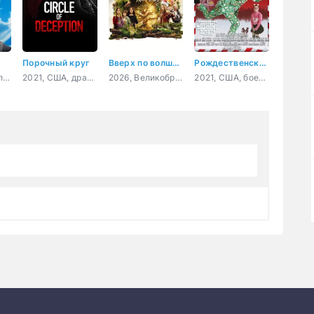
Порочный круг
Вверх по волшебному дереву
Рождественский чудак
2026, США, Великобритания, фантастика, драма, комедия
2021, США, драма, криминал
2026, Великобритания, США, Франция, приключения, семейный, фэнтези
2021, США, боевик, комедия