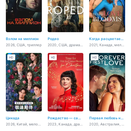
Взлом на миллион
Родео
Когда расцветает любовь
2026, США, триллер
2020, США, драма, мелодрама
2021, Канада, мелодрама, комедия
HD
HD
HD
Цикада
Рождество — самое время вернуться домой
Первая любовь навсегда
2026, Китай, мелодрама
2023, Канада, драма, мелодрама
2020, Австралия, Филиппины, драма, мелодрама