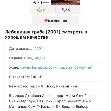
Мультфильм
0
0
В избранное
Лебединая труба (2001) смотреть в
хорошем качестве
Дата выхода:
2001
Страна:
США
,
Индия
Жанр:
мультфильм
,
мюзикл
,
драма
,
семейный
В качестве:
Full HD
Режиссер:
Терри Л. Носс, Ричард Рич
В ролях:
Джейсон Александер, Мэри Стинберген,
Риз Уизерспун, Сет Грин, Кэрол Бёрнетт, Джо
Мантенья, Сэм Гифальди, Ди Брэдли Бейкер,